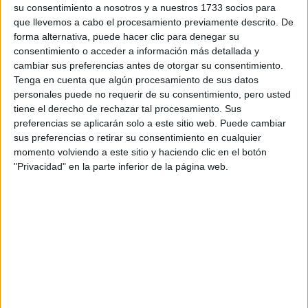
su consentimiento a nosotros y a nuestros 1733 socios para
Eficiencia Energética y Energía Solar Térmica
que llevemos a cabo el procesamiento previamente descrito. De
Colegio Maristas San Miguel
forma alternativa, puede hacer clic para denegar su
consentimiento o acceder a información más detallada y
Zalla
Grado Superior
Concertado
cambiar sus preferencias antes de otorgar su consentimiento.
Tenga en cuenta que algún procesamiento de sus datos
Presencial
MODALIDAD
personales puede no requerir de su consentimiento, pero usted
Quiero saber más
→
tiene el derecho de rechazar tal procesamiento. Sus
preferencias se aplicarán solo a este sitio web. Puede cambiar
sus preferencias o retirar su consentimiento en cualquier
momento volviendo a este sitio y haciendo clic en el botón
Eficiencia Energética y Energía Solar Térmica
"Privacidad" en la parte inferior de la página web.
Colegio Lea-Artibai
Markina-Xemein
Grado Superior
Privado
Presencial
MODALIDAD
Quiero saber más
→