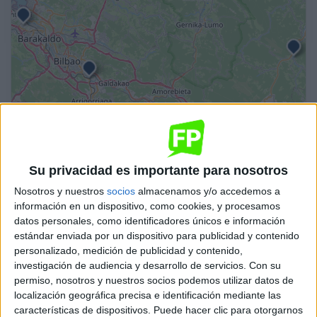
Su privacidad es importante para nosotros
Leaflet
| OSM Mapnik
Nosotros y nuestros
socios
almacenamos y/o accedemos a
información en un dispositivo, como cookies, y procesamos
Eficiencia Energética y Energía Solar Térmica
datos personales, como identificadores únicos e información
CIFP Repelega
estándar enviada por un dispositivo para publicidad y contenido
personalizado, medición de publicidad y contenido,
Portugalete
Grado Superior
Público
investigación de audiencia y desarrollo de servicios.
Con su
permiso, nosotros y nuestros socios podemos utilizar datos de
Presencial
MODALIDAD
localización geográfica precisa e identificación mediante las
características de dispositivos. Puede hacer clic para otorgarnos