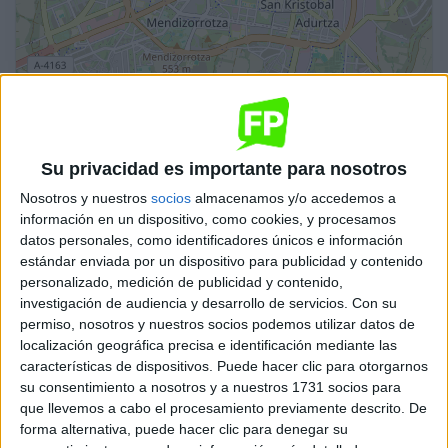
Su privacidad es importante para nosotros
Nosotros y nuestros
socios
almacenamos y/o accedemos a
Leaflet
| OSM Mapnik
información en un dispositivo, como cookies, y procesamos
datos personales, como identificadores únicos e información
estándar enviada por un dispositivo para publicidad y contenido
Automoción
personalizado, medición de publicidad y contenido,
CIFP Mendizabala
investigación de audiencia y desarrollo de servicios.
Con su
permiso, nosotros y nuestros socios podemos utilizar datos de
Vitoria-Gasteiz
Grado Superior
Público
localización geográfica precisa e identificación mediante las
características de dispositivos. Puede hacer clic para otorgarnos
Presencial
MODALIDAD
su consentimiento a nosotros y a nuestros 1731 socios para
que llevemos a cabo el procesamiento previamente descrito. De
forma alternativa, puede hacer clic para denegar su
Automoción