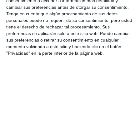
consentimiento o acceder a información más detallada y
Colegio Egibide
cambiar sus preferencias antes de otorgar su consentimiento.
Tenga en cuenta que algún procesamiento de sus datos
Vitoria-Gasteiz
Grado Superior
Concertado
personales puede no requerir de su consentimiento, pero usted
tiene el derecho de rechazar tal procesamiento. Sus
Presencial
MODALIDAD
preferencias se aplicarán solo a este sitio web. Puede cambiar
Quiero saber más
→
sus preferencias o retirar su consentimiento en cualquier
momento volviendo a este sitio y haciendo clic en el botón
"Privacidad" en la parte inferior de la página web.
Contáctanos
Dirección:
Diego de León 47, 28006 Madrid
Phone:
+34 91 593 2767