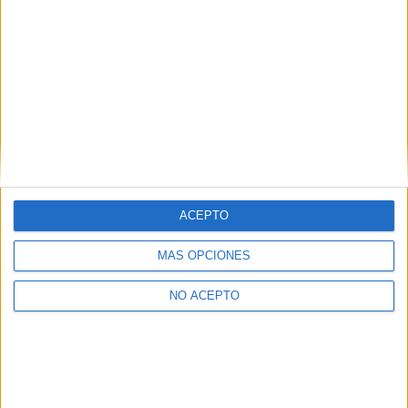
Estética y Belleza
Vitoria-Gasteiz
Grado Medio
Diurno
HORARIO
Presencial
MODALIDAD
ACEPTO
Impresión Gráfica
MÁS OPCIONES
Vitoria-Gasteiz
Grado Medio
NO ACEPTO
Diurno
HORARIO
Presencial
MODALIDAD