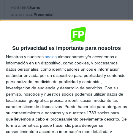
Diurno
HORARIO
Presencial
MODALIDAD
Diseño y Edición de Publicaciones Impresas y
Multimedia
Su privacidad es importante para nosotros
Nosotros y nuestros
socios
almacenamos y/o accedemos a
Vitoria-Gasteiz
Grado Superior
información en un dispositivo, como cookies, y procesamos
datos personales, como identificadores únicos e información
Diurno
HORARIO
estándar enviada por un dispositivo para publicidad y contenido
Presencial
MODALIDAD
personalizado, medición de publicidad y contenido,
investigación de audiencia y desarrollo de servicios.
Con su
permiso, nosotros y nuestros socios podemos utilizar datos de
localización geográfica precisa e identificación mediante las
Diseño y Producción Editorial
características de dispositivos. Puede hacer clic para otorgarnos
su consentimiento a nosotros y a nuestros 1733 socios para
Vitoria-Gasteiz
Grado Superior
que llevemos a cabo el procesamiento previamente descrito. De
forma alternativa, puede hacer clic para denegar su
consentimiento o acceder a información más detallada y
Diurno
HORARIO