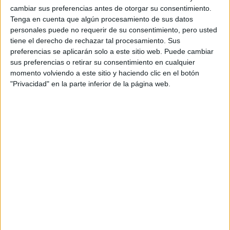
cambiar sus preferencias antes de otorgar su consentimiento.
Presencial
MODALIDAD
Tenga en cuenta que algún procesamiento de sus datos
personales puede no requerir de su consentimiento, pero usted
tiene el derecho de rechazar tal procesamiento. Sus
preferencias se aplicarán solo a este sitio web. Puede cambiar
Estilismo y Dirección de Peluquería
sus preferencias o retirar su consentimiento en cualquier
momento volviendo a este sitio y haciendo clic en el botón
Vitoria-Gasteiz
Grado Superior
"Privacidad" en la parte inferior de la página web.
Diurno
HORARIO
Presencial
MODALIDAD
Mecatrónica Industrial
Vitoria-Gasteiz
Grado Superior
Diurno
HORARIO
Presencial
MODALIDAD