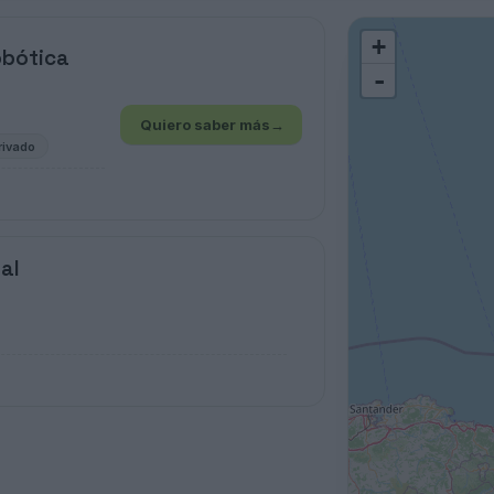
+
obótica
-
Quiero saber más
→
rivado
al