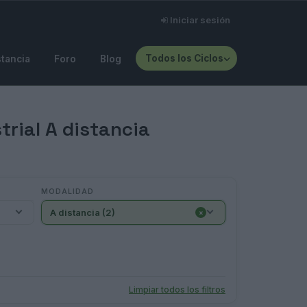
Iniciar sesión
Todos los Ciclos
stancia
Foro
Blog
rial A distancia
MODALIDAD
A distancia (2)
×
Limpiar todos los filtros