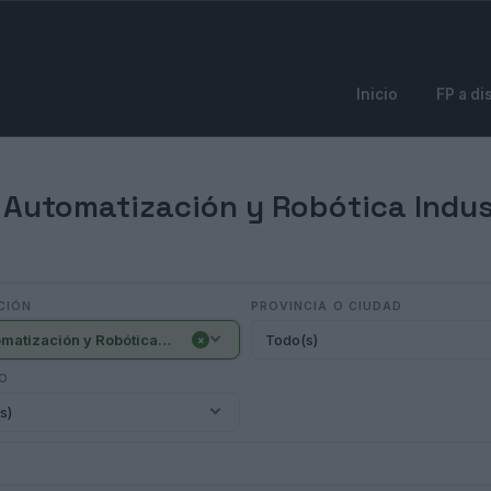
Inicio
FP a di
 Automatización y Robótica Indust
CIÓN
PROVINCIA O CIUDAD
- Automatización y Robótica Industrial (2)
Todo(s)
×
IO
s)