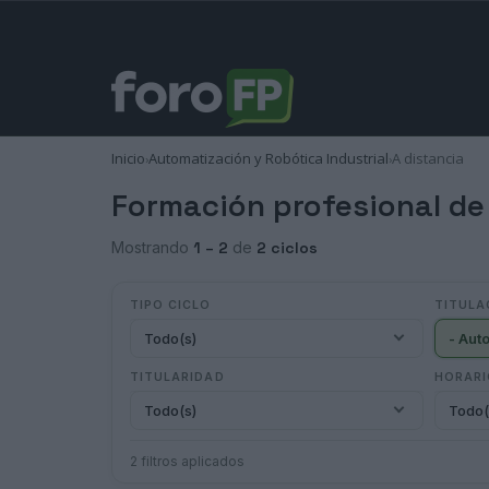
Inicio
Automatización y Robótica Industrial
A distancia
›
›
Formación profesional de
Mostrando
1 – 2
de
2 ciclos
TIPO CICLO
TITULA
Todo(s)
TITULARIDAD
HORAR
Todo(s)
Todo(
2 filtros aplicados