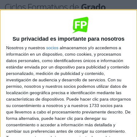
Ciclos Formativos de
Grado
Medio
Ciclos de Grado Medio de la familia Industrias Extractivas
Su privacidad es importante para nosotros
Ciclo Formativo
Descripción
Dónde se estudia
Nosotros y nuestros
socios
almacenamos y/o accedemos a
Piedra Natural
Qué es
Dónde
información en un dispositivo, como cookies, y procesamos
datos personales, como identificadores únicos e información
Excavaciones y Sondeos
Qué es
Dónde
estándar enviada por un dispositivo para publicidad y contenido
personalizado, medición de publicidad y contenido,
investigación de audiencia y desarrollo de servicios.
Con su
permiso, nosotros y nuestros socios podemos utilizar datos de
Ciclos Formativos de
Título
localización geográfica precisa e identificación mediante las
características de dispositivos. Puede hacer clic para otorgarnos
Profesional Básico
su consentimiento a nosotros y a nuestros 1733 socios para
que llevemos a cabo el procesamiento previamente descrito. De
Ciclos de Título Profesional Básico de la familia Industrias Extractivas
forma alternativa, puede hacer clic para denegar su
consentimiento o acceder a información más detallada y
Ciclo Formativo
Descripción
Dónde se estudia
cambiar sus preferencias antes de otorgar su consentimiento.