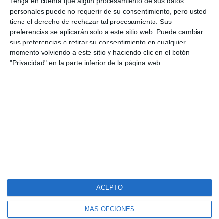
Esta familia no tiene ciclos de Título Profesional Básico
Tenga en cuenta que algún procesamiento de sus datos
personales puede no requerir de su consentimiento, pero usted
tiene el derecho de rechazar tal procesamiento. Sus
preferencias se aplicarán solo a este sitio web. Puede cambiar
sus preferencias o retirar su consentimiento en cualquier
momento volviendo a este sitio y haciendo clic en el botón
"Privacidad" en la parte inferior de la página web.
Contáctanos
Dirección:
Diego de León 47, 28006 Madrid
Phone:
+34 91 593 2767
Email:
info@forofp.es
Información legal
ACEPTO
Aviso legal
MÁS OPCIONES
Política de privacidad