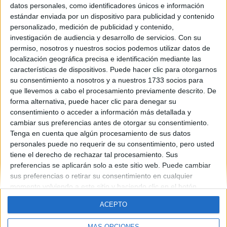
datos personales, como identificadores únicos e información
Contáctanos
estándar enviada por un dispositivo para publicidad y contenido
personalizado, medición de publicidad y contenido,
investigación de audiencia y desarrollo de servicios.
Con su
Dirección:
Diego de León 47, 28006 Madrid
permiso, nosotros y nuestros socios podemos utilizar datos de
Phone:
+34 91 593 2767
localización geográfica precisa e identificación mediante las
características de dispositivos. Puede hacer clic para otorgarnos
Email:
info@forofp.es
su consentimiento a nosotros y a nuestros 1733 socios para
que llevemos a cabo el procesamiento previamente descrito. De
Información legal
forma alternativa, puede hacer clic para denegar su
consentimiento o acceder a información más detallada y
Aviso legal
cambiar sus preferencias antes de otorgar su consentimiento.
Política de privacidad
Tenga en cuenta que algún procesamiento de sus datos
Condiciones generales de contratación
personales puede no requerir de su consentimiento, pero usted
Política de cookies
tiene el derecho de rechazar tal procesamiento. Sus
preferencias se aplicarán solo a este sitio web. Puede cambiar
sus preferencias o retirar su consentimiento en cualquier
momento volviendo a este sitio y haciendo clic en el botón
"Privacidad" en la parte inferior de la página web.
ACEPTO
© Compás Mediterráneo SL. Todos los derechos reservados.
MÁS OPCIONES