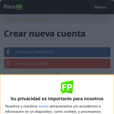
Usted está aquí
Inicio
»
Cuenta de usuario
Crear nueva cuenta
Entra con Facebook
Entra con Google
or
Entrar con tu correo
Su privacidad es importante para nosotros
Nosotros y nuestros
socios
almacenamos y/o accedemos a
información en un dispositivo, como cookies, y procesamos