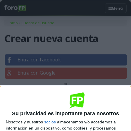
Usted está aquí
Inicio
»
Cuenta de usuario
Crear nueva cuenta
Entra con Facebook
Entra con Google
or
Entrar con tu correo
Su privacidad es importante para nosotros
Nosotros y nuestros
socios
almacenamos y/o accedemos a
información en un dispositivo, como cookies, y procesamos