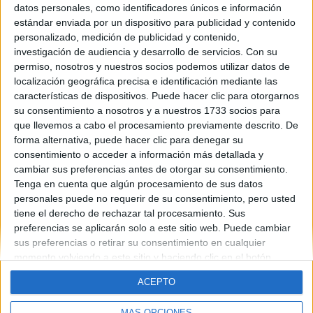
datos personales, como identificadores únicos e información
Contáctanos
estándar enviada por un dispositivo para publicidad y contenido
personalizado, medición de publicidad y contenido,
investigación de audiencia y desarrollo de servicios.
Con su
Dirección:
Diego de León 47, 28006 Madrid
permiso, nosotros y nuestros socios podemos utilizar datos de
Phone:
+34 91 593 2767
localización geográfica precisa e identificación mediante las
características de dispositivos. Puede hacer clic para otorgarnos
Email:
info@forofp.es
su consentimiento a nosotros y a nuestros 1733 socios para
que llevemos a cabo el procesamiento previamente descrito. De
Información legal
forma alternativa, puede hacer clic para denegar su
consentimiento o acceder a información más detallada y
Aviso legal
cambiar sus preferencias antes de otorgar su consentimiento.
Política de privacidad
Tenga en cuenta que algún procesamiento de sus datos
Condiciones generales de contratación
personales puede no requerir de su consentimiento, pero usted
Política de cookies
tiene el derecho de rechazar tal procesamiento. Sus
preferencias se aplicarán solo a este sitio web. Puede cambiar
sus preferencias o retirar su consentimiento en cualquier
momento volviendo a este sitio y haciendo clic en el botón
"Privacidad" en la parte inferior de la página web.
ACEPTO
© Compás Mediterráneo SL. Todos los derechos reservados.
MÁS OPCIONES