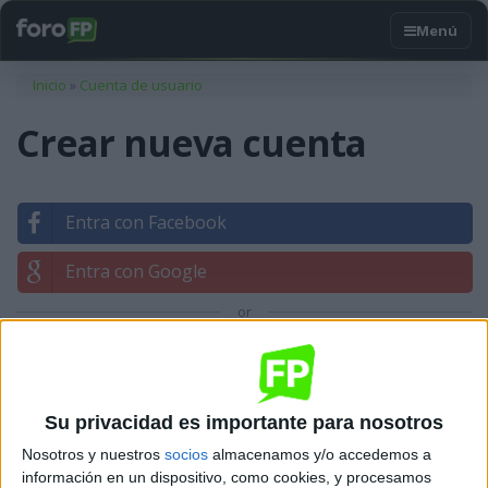
Usted está aquí
Inicio
»
Cuenta de usuario
Crear nueva cuenta
Entra con Facebook
Entra con Google
or
Entrar con tu correo
Su privacidad es importante para nosotros
Nosotros y nuestros
socios
almacenamos y/o accedemos a
información en un dispositivo, como cookies, y procesamos