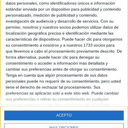
datos personales, como identificadores únicos e información
Contáctanos
estándar enviada por un dispositivo para publicidad y contenido
personalizado, medición de publicidad y contenido,
investigación de audiencia y desarrollo de servicios.
Con su
Dirección:
Diego de León 47, 28006 Madrid
permiso, nosotros y nuestros socios podemos utilizar datos de
Phone:
+34 91 593 2767
localización geográfica precisa e identificación mediante las
características de dispositivos. Puede hacer clic para otorgarnos
Email:
info@forofp.es
su consentimiento a nosotros y a nuestros 1733 socios para
que llevemos a cabo el procesamiento previamente descrito. De
Información legal
forma alternativa, puede hacer clic para denegar su
consentimiento o acceder a información más detallada y
Aviso legal
cambiar sus preferencias antes de otorgar su consentimiento.
Política de privacidad
Tenga en cuenta que algún procesamiento de sus datos
Condiciones generales de contratación
personales puede no requerir de su consentimiento, pero usted
Política de cookies
tiene el derecho de rechazar tal procesamiento. Sus
preferencias se aplicarán solo a este sitio web. Puede cambiar
sus preferencias o retirar su consentimiento en cualquier
momento volviendo a este sitio y haciendo clic en el botón
"Privacidad" en la parte inferior de la página web.
ACEPTO
© Compás Mediterráneo SL. Todos los derechos reservados.
MÁS OPCIONES