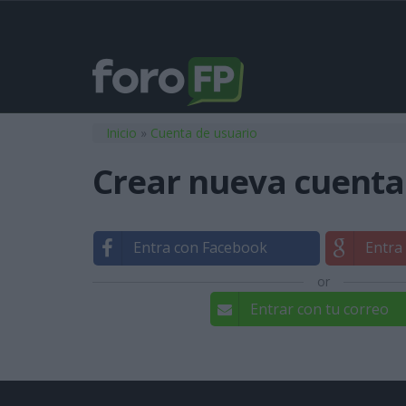
Usted está aquí
Inicio
»
Cuenta de usuario
Crear nueva cuenta
Entra con Facebook
Entra
or
Entrar con tu correo