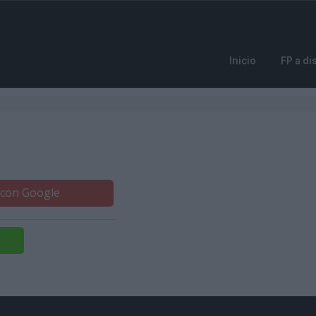
Inicio
FP a di
 con Google