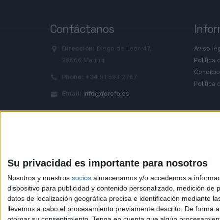
Contáctanos
Infor
Dirección:
Diego de León 47,
Aviso le
28006 Madrid
Política 
Condicio
Phone:
+34 91 593 2767
Política
Email:
info@forofp.es
© Compás Mediterráneo SL. Todos los derechos reserv
Su privacidad es importante para nosotros
Nosotros y nuestros
socios
almacenamos y/o accedemos a información
dispositivo para publicidad y contenido personalizado, medición de pu
datos de localización geográfica precisa e identificación mediante l
llevemos a cabo el procesamiento previamente descrito. De forma al
otorgar su consentimiento.
Tenga en cuenta que algún procesamiento