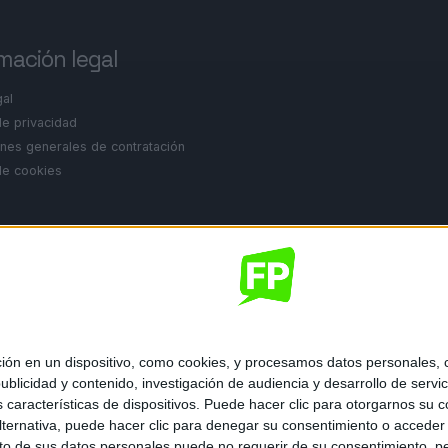
mación legal
gal
de privacidad
nes generales de contratación
 de cookies
ados.
 en un dispositivo, como cookies, y procesamos datos personales, co
blicidad y contenido, investigación de audiencia y desarrollo de servic
as características de dispositivos. Puede hacer clic para otorgarnos su
ternativa, puede hacer clic para denegar su consentimiento o acceder
 de sus datos personales puede no requerir de su consentimiento, per