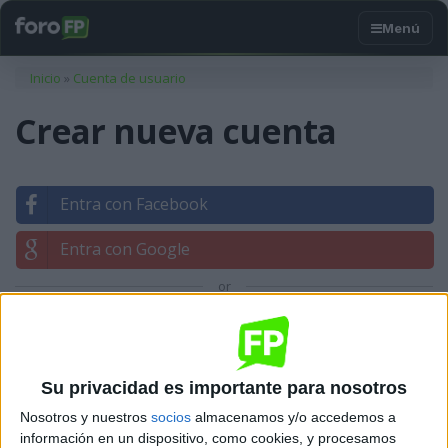
Usted está aquí
Inicio
»
Cuenta de usuario
Crear nueva cuenta
Entra con Facebook
Entra con Google
or
Entrar con tu correo
Su privacidad es importante para nosotros
Nosotros y nuestros
socios
almacenamos y/o accedemos a
información en un dispositivo, como cookies, y procesamos