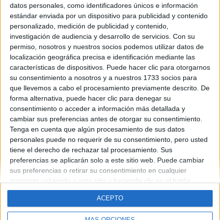
datos personales, como identificadores únicos e información
Contáctanos
estándar enviada por un dispositivo para publicidad y contenido
personalizado, medición de publicidad y contenido,
investigación de audiencia y desarrollo de servicios.
Con su
Dirección:
Diego de León 47, 28006 Madrid
permiso, nosotros y nuestros socios podemos utilizar datos de
Phone:
+34 91 593 2767
localización geográfica precisa e identificación mediante las
características de dispositivos. Puede hacer clic para otorgarnos
Email:
info@forofp.es
su consentimiento a nosotros y a nuestros 1733 socios para
que llevemos a cabo el procesamiento previamente descrito. De
Información legal
forma alternativa, puede hacer clic para denegar su
consentimiento o acceder a información más detallada y
Aviso legal
cambiar sus preferencias antes de otorgar su consentimiento.
Política de privacidad
Tenga en cuenta que algún procesamiento de sus datos
Condiciones generales de contratación
personales puede no requerir de su consentimiento, pero usted
Política de cookies
tiene el derecho de rechazar tal procesamiento. Sus
preferencias se aplicarán solo a este sitio web. Puede cambiar
sus preferencias o retirar su consentimiento en cualquier
momento volviendo a este sitio y haciendo clic en el botón
"Privacidad" en la parte inferior de la página web.
ACEPTO
© Compás Mediterráneo SL. Todos los derechos reservados.
MÁS OPCIONES