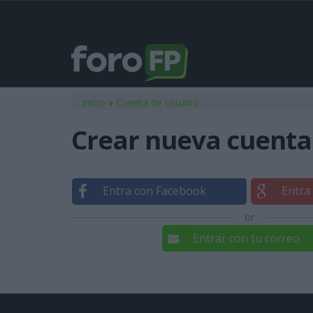
Usted está aquí
Inicio
»
Cuenta de usuario
Crear nueva cuenta
Entra con Facebook
Entra
or
Entrar con tu correo