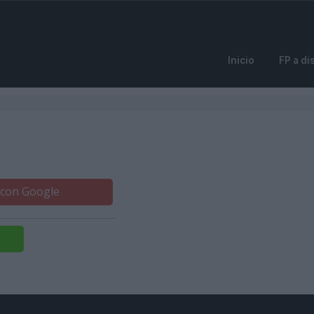
Inicio
FP a di
 con Google