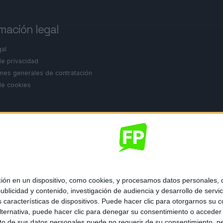
mación legal
gal
de privacidad
nes generales de contratación
 de cookies
ados.
 en un dispositivo, como cookies, y procesamos datos personales, co
blicidad y contenido, investigación de audiencia y desarrollo de servic
as características de dispositivos. Puede hacer clic para otorgarnos su
ternativa, puede hacer clic para denegar su consentimiento o acceder
 de sus datos personales puede no requerir de su consentimiento, per