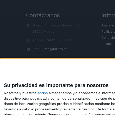
Contáctanos
Infor
Dirección:
Diego de León 47,
Aviso le
28006 Madrid
Política 
Condicio
Phone:
+34 91 593 2767
Política
Email:
info@forofp.es
© Compás Mediterráneo SL. Todos los derechos reserv
Su privacidad es importante para nosotros
Nosotros y nuestros
socios
almacenamos y/o accedemos a información
dispositivo para publicidad y contenido personalizado, medición de pu
datos de localización geográfica precisa e identificación mediante l
llevemos a cabo el procesamiento previamente descrito. De forma al
otorgar su consentimiento.
Tenga en cuenta que algún procesamiento