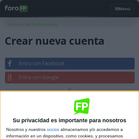
Usted está aquí
Inicio
»
Cuenta de usuario
Crear nueva cuenta
Entra con Facebook
Entra con Google
or
Entrar con tu correo
Su privacidad es importante para nosotros
Nosotros y nuestros
socios
almacenamos y/o accedemos a
información en un dispositivo, como cookies, y procesamos