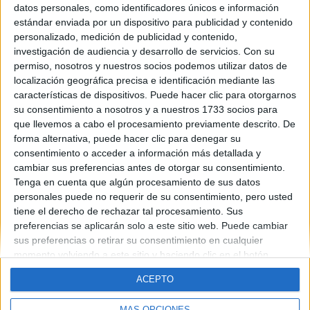
datos personales, como identificadores únicos e información
Contáctanos
estándar enviada por un dispositivo para publicidad y contenido
personalizado, medición de publicidad y contenido,
investigación de audiencia y desarrollo de servicios.
Con su
Dirección:
Diego de León 47, 28006 Madrid
permiso, nosotros y nuestros socios podemos utilizar datos de
Phone:
+34 91 593 2767
localización geográfica precisa e identificación mediante las
características de dispositivos. Puede hacer clic para otorgarnos
Email:
info@forofp.es
su consentimiento a nosotros y a nuestros 1733 socios para
que llevemos a cabo el procesamiento previamente descrito. De
Información legal
forma alternativa, puede hacer clic para denegar su
consentimiento o acceder a información más detallada y
Aviso legal
cambiar sus preferencias antes de otorgar su consentimiento.
Política de privacidad
Tenga en cuenta que algún procesamiento de sus datos
Condiciones generales de contratación
personales puede no requerir de su consentimiento, pero usted
Política de cookies
tiene el derecho de rechazar tal procesamiento. Sus
preferencias se aplicarán solo a este sitio web. Puede cambiar
sus preferencias o retirar su consentimiento en cualquier
momento volviendo a este sitio y haciendo clic en el botón
"Privacidad" en la parte inferior de la página web.
ACEPTO
© Compás Mediterráneo SL. Todos los derechos reservados.
MÁS OPCIONES