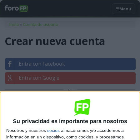
Usted está aquí
Inicio
»
Cuenta de usuario
Crear nueva cuenta
Entra con Facebook
Entra con Google
or
Entrar con tu correo
Su privacidad es importante para nosotros
Nosotros y nuestros
socios
almacenamos y/o accedemos a
información en un dispositivo, como cookies, y procesamos