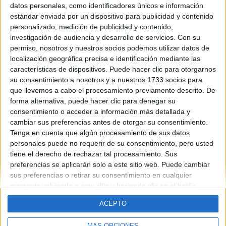
datos personales, como identificadores únicos e información
Contáctanos
estándar enviada por un dispositivo para publicidad y contenido
personalizado, medición de publicidad y contenido,
investigación de audiencia y desarrollo de servicios.
Con su
Dirección:
Diego de León 47, 28006 Madrid
permiso, nosotros y nuestros socios podemos utilizar datos de
Phone:
+34 91 593 2767
localización geográfica precisa e identificación mediante las
características de dispositivos. Puede hacer clic para otorgarnos
Email:
info@forofp.es
su consentimiento a nosotros y a nuestros 1733 socios para
que llevemos a cabo el procesamiento previamente descrito. De
Información legal
forma alternativa, puede hacer clic para denegar su
consentimiento o acceder a información más detallada y
Aviso legal
cambiar sus preferencias antes de otorgar su consentimiento.
Política de privacidad
Tenga en cuenta que algún procesamiento de sus datos
Condiciones generales de contratación
personales puede no requerir de su consentimiento, pero usted
Política de cookies
tiene el derecho de rechazar tal procesamiento. Sus
preferencias se aplicarán solo a este sitio web. Puede cambiar
sus preferencias o retirar su consentimiento en cualquier
momento volviendo a este sitio y haciendo clic en el botón
"Privacidad" en la parte inferior de la página web.
ACEPTO
© Compás Mediterráneo SL. Todos los derechos reservados.
MÁS OPCIONES