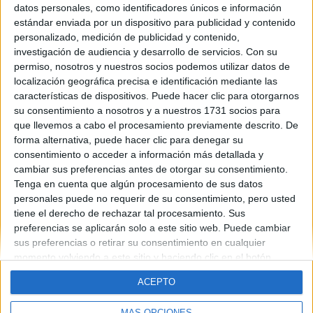
datos personales, como identificadores únicos e información
Contáctanos
estándar enviada por un dispositivo para publicidad y contenido
personalizado, medición de publicidad y contenido,
investigación de audiencia y desarrollo de servicios.
Con su
Dirección:
Diego de León 47, 28006 Madrid
permiso, nosotros y nuestros socios podemos utilizar datos de
Phone:
+34 91 593 2767
localización geográfica precisa e identificación mediante las
características de dispositivos. Puede hacer clic para otorgarnos
Email:
info@forofp.es
su consentimiento a nosotros y a nuestros 1731 socios para
que llevemos a cabo el procesamiento previamente descrito. De
Información legal
forma alternativa, puede hacer clic para denegar su
consentimiento o acceder a información más detallada y
Aviso legal
cambiar sus preferencias antes de otorgar su consentimiento.
Política de privacidad
Tenga en cuenta que algún procesamiento de sus datos
Condiciones generales de contratación
personales puede no requerir de su consentimiento, pero usted
Política de cookies
tiene el derecho de rechazar tal procesamiento. Sus
preferencias se aplicarán solo a este sitio web. Puede cambiar
sus preferencias o retirar su consentimiento en cualquier
momento volviendo a este sitio y haciendo clic en el botón
"Privacidad" en la parte inferior de la página web.
ACEPTO
© Compás Mediterráneo SL. Todos los derechos reservados.
MÁS OPCIONES