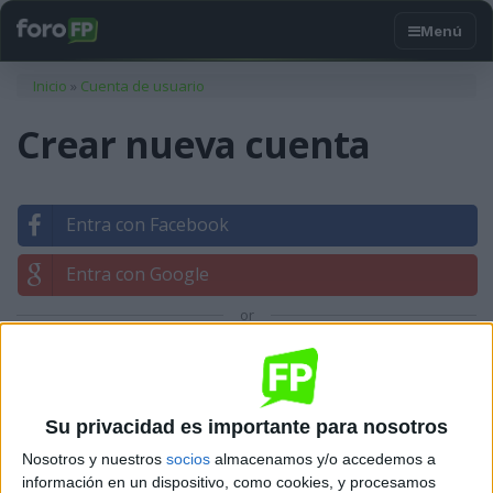
Usted está aquí
Inicio
»
Cuenta de usuario
Crear nueva cuenta
Entra con Facebook
Entra con Google
or
Entrar con tu correo
Su privacidad es importante para nosotros
Nosotros y nuestros
socios
almacenamos y/o accedemos a
información en un dispositivo, como cookies, y procesamos