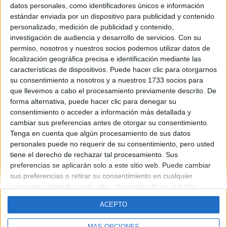
datos personales, como identificadores únicos e información
Contáctanos
estándar enviada por un dispositivo para publicidad y contenido
personalizado, medición de publicidad y contenido,
investigación de audiencia y desarrollo de servicios.
Con su
Dirección:
Diego de León 47, 28006 Madrid
permiso, nosotros y nuestros socios podemos utilizar datos de
Phone:
+34 91 593 2767
localización geográfica precisa e identificación mediante las
características de dispositivos. Puede hacer clic para otorgarnos
Email:
info@forofp.es
su consentimiento a nosotros y a nuestros 1733 socios para
que llevemos a cabo el procesamiento previamente descrito. De
Información legal
forma alternativa, puede hacer clic para denegar su
consentimiento o acceder a información más detallada y
Aviso legal
cambiar sus preferencias antes de otorgar su consentimiento.
Política de privacidad
Tenga en cuenta que algún procesamiento de sus datos
Condiciones generales de contratación
personales puede no requerir de su consentimiento, pero usted
Política de cookies
tiene el derecho de rechazar tal procesamiento. Sus
preferencias se aplicarán solo a este sitio web. Puede cambiar
sus preferencias o retirar su consentimiento en cualquier
momento volviendo a este sitio y haciendo clic en el botón
"Privacidad" en la parte inferior de la página web.
ACEPTO
© Compás Mediterráneo SL. Todos los derechos reservados.
MÁS OPCIONES