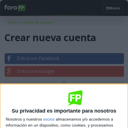
Usted está aquí
Inicio
»
Cuenta de usuario
Crear nueva cuenta
Entra con Facebook
Entra con Google
or
Entrar con tu correo
Su privacidad es importante para nosotros
Nosotros y nuestros
socios
almacenamos y/o accedemos a
información en un dispositivo, como cookies, y procesamos