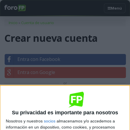
Usted está aquí
Inicio
»
Cuenta de usuario
Crear nueva cuenta
Entra con Facebook
Entra con Google
or
Entrar con tu correo
Su privacidad es importante para nosotros
Nosotros y nuestros
socios
almacenamos y/o accedemos a
información en un dispositivo, como cookies, y procesamos