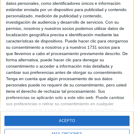
datos personales, como identificadores únicos e información
Contáctanos
estándar enviada por un dispositivo para publicidad y contenido
personalizado, medición de publicidad y contenido,
investigación de audiencia y desarrollo de servicios.
Con su
Dirección:
Diego de León 47, 28006 Madrid
permiso, nosotros y nuestros socios podemos utilizar datos de
Phone:
+34 91 593 2767
localización geográfica precisa e identificación mediante las
características de dispositivos. Puede hacer clic para otorgarnos
Email:
info@forofp.es
su consentimiento a nosotros y a nuestros 1731 socios para
que llevemos a cabo el procesamiento previamente descrito. De
Información legal
forma alternativa, puede hacer clic para denegar su
consentimiento o acceder a información más detallada y
Aviso legal
cambiar sus preferencias antes de otorgar su consentimiento.
Política de privacidad
Tenga en cuenta que algún procesamiento de sus datos
Condiciones generales de contratación
personales puede no requerir de su consentimiento, pero usted
Política de cookies
tiene el derecho de rechazar tal procesamiento. Sus
preferencias se aplicarán solo a este sitio web. Puede cambiar
sus preferencias o retirar su consentimiento en cualquier
momento volviendo a este sitio y haciendo clic en el botón
"Privacidad" en la parte inferior de la página web.
ACEPTO
© Compás Mediterráneo SL. Todos los derechos reservados.
MÁS OPCIONES