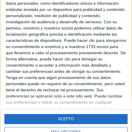
datos personales, como identificadores únicos e información
Contáctanos
estándar enviada por un dispositivo para publicidad y contenido
personalizado, medición de publicidad y contenido,
investigación de audiencia y desarrollo de servicios.
Con su
Dirección:
Diego de León 47, 28006 Madrid
permiso, nosotros y nuestros socios podemos utilizar datos de
Phone:
+34 91 593 2767
localización geográfica precisa e identificación mediante las
características de dispositivos. Puede hacer clic para otorgarnos
Email:
info@forofp.es
su consentimiento a nosotros y a nuestros 1733 socios para
que llevemos a cabo el procesamiento previamente descrito. De
Información legal
forma alternativa, puede hacer clic para denegar su
consentimiento o acceder a información más detallada y
Aviso legal
cambiar sus preferencias antes de otorgar su consentimiento.
Política de privacidad
Tenga en cuenta que algún procesamiento de sus datos
Condiciones generales de contratación
personales puede no requerir de su consentimiento, pero usted
Política de cookies
tiene el derecho de rechazar tal procesamiento. Sus
preferencias se aplicarán solo a este sitio web. Puede cambiar
sus preferencias o retirar su consentimiento en cualquier
momento volviendo a este sitio y haciendo clic en el botón
"Privacidad" en la parte inferior de la página web.
ACEPTO
© Compás Mediterráneo SL. Todos los derechos reservados.
MÁS OPCIONES