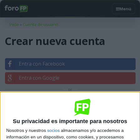
Usted está aquí
Inicio
»
Cuenta de usuario
Crear nueva cuenta
Entra con Facebook
Entra con Google
or
Entrar con tu correo
Su privacidad es importante para nosotros
Nosotros y nuestros
socios
almacenamos y/o accedemos a
información en un dispositivo, como cookies, y procesamos