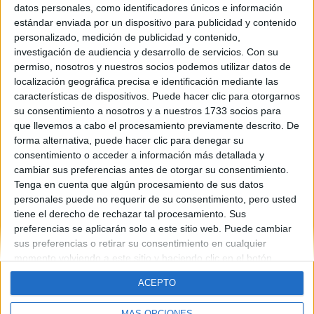
datos personales, como identificadores únicos e información
Contáctanos
estándar enviada por un dispositivo para publicidad y contenido
personalizado, medición de publicidad y contenido,
investigación de audiencia y desarrollo de servicios.
Con su
Dirección:
Diego de León 47, 28006 Madrid
permiso, nosotros y nuestros socios podemos utilizar datos de
Phone:
+34 91 593 2767
localización geográfica precisa e identificación mediante las
características de dispositivos. Puede hacer clic para otorgarnos
Email:
info@forofp.es
su consentimiento a nosotros y a nuestros 1733 socios para
que llevemos a cabo el procesamiento previamente descrito. De
Información legal
forma alternativa, puede hacer clic para denegar su
consentimiento o acceder a información más detallada y
Aviso legal
cambiar sus preferencias antes de otorgar su consentimiento.
Política de privacidad
Tenga en cuenta que algún procesamiento de sus datos
Condiciones generales de contratación
personales puede no requerir de su consentimiento, pero usted
Política de cookies
tiene el derecho de rechazar tal procesamiento. Sus
preferencias se aplicarán solo a este sitio web. Puede cambiar
sus preferencias o retirar su consentimiento en cualquier
momento volviendo a este sitio y haciendo clic en el botón
"Privacidad" en la parte inferior de la página web.
ACEPTO
© Compás Mediterráneo SL. Todos los derechos reservados.
MÁS OPCIONES