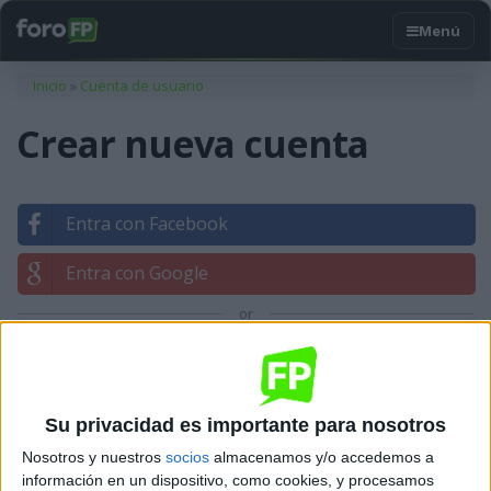
Usted está aquí
Inicio
»
Cuenta de usuario
Crear nueva cuenta
Entra con Facebook
Entra con Google
or
Entrar con tu correo
Su privacidad es importante para nosotros
Nosotros y nuestros
socios
almacenamos y/o accedemos a
información en un dispositivo, como cookies, y procesamos