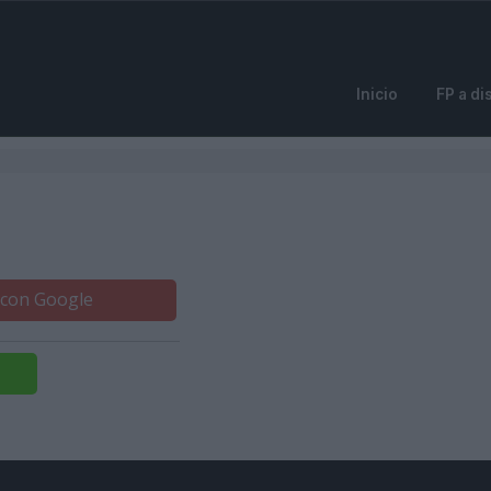
Inicio
FP a di
 con Google