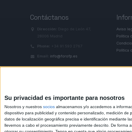
Contáctanos
Infor
Dirección:
Diego de León 47,
Aviso le
28006 Madrid
Política 
Condicio
Phone:
+34 91 593 2767
Política
Email:
info@forofp.es
© Compás Mediterráneo SL. Todos los derechos reserv
Su privacidad es importante para nosotros
Nosotros y nuestros
socios
almacenamos y/o accedemos a información
dispositivo para publicidad y contenido personalizado, medición de pu
datos de localización geográfica precisa e identificación mediante l
llevemos a cabo el procesamiento previamente descrito. De forma al
otorgar su consentimiento.
Tenga en cuenta que algún procesamiento