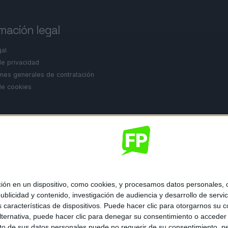
mación legal
gal
de privacidad
nes generales de contratación
 de cookies
ados.
 en un dispositivo, como cookies, y procesamos datos personales, co
blicidad y contenido, investigación de audiencia y desarrollo de servic
as características de dispositivos. Puede hacer clic para otorgarnos su
ternativa, puede hacer clic para denegar su consentimiento o acceder
 de sus datos personales puede no requerir de su consentimiento, per