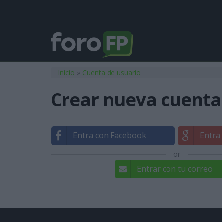
Usted está aquí
Inicio
»
Cuenta de usuario
Crear nueva cuenta
Entra con Facebook
Entra
or
Entrar con tu correo