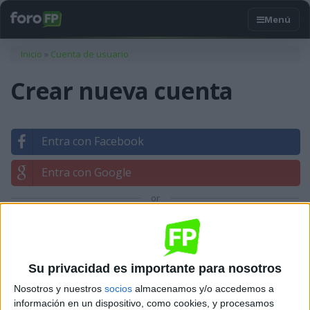
Usted está aquí
Inicio
»
Cuenta de usuario
Crear nueva cuenta
Entra con Facebook
Entra con Google
or
Entrar con tu correo
Su privacidad es importante para nosotros
Nosotros y nuestros
socios
almacenamos y/o accedemos a
información en un dispositivo, como cookies, y procesamos