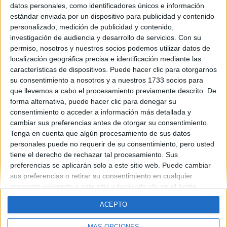
datos personales, como identificadores únicos e información
Contáctanos
estándar enviada por un dispositivo para publicidad y contenido
personalizado, medición de publicidad y contenido,
investigación de audiencia y desarrollo de servicios.
Con su
Dirección:
Diego de León 47, 28006 Madrid
permiso, nosotros y nuestros socios podemos utilizar datos de
Phone:
+34 91 593 2767
localización geográfica precisa e identificación mediante las
características de dispositivos. Puede hacer clic para otorgarnos
Email:
info@forofp.es
su consentimiento a nosotros y a nuestros 1733 socios para
que llevemos a cabo el procesamiento previamente descrito. De
Información legal
forma alternativa, puede hacer clic para denegar su
consentimiento o acceder a información más detallada y
Aviso legal
cambiar sus preferencias antes de otorgar su consentimiento.
Política de privacidad
Tenga en cuenta que algún procesamiento de sus datos
Condiciones generales de contratación
personales puede no requerir de su consentimiento, pero usted
Política de cookies
tiene el derecho de rechazar tal procesamiento. Sus
preferencias se aplicarán solo a este sitio web. Puede cambiar
sus preferencias o retirar su consentimiento en cualquier
momento volviendo a este sitio y haciendo clic en el botón
"Privacidad" en la parte inferior de la página web.
ACEPTO
© Compás Mediterráneo SL. Todos los derechos reservados.
MÁS OPCIONES