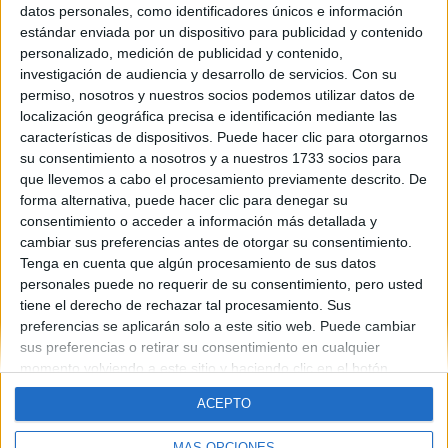
datos personales, como identificadores únicos e información
Contáctanos
estándar enviada por un dispositivo para publicidad y contenido
personalizado, medición de publicidad y contenido,
investigación de audiencia y desarrollo de servicios.
Con su
Dirección:
Diego de León 47, 28006 Madrid
permiso, nosotros y nuestros socios podemos utilizar datos de
Phone:
+34 91 593 2767
localización geográfica precisa e identificación mediante las
características de dispositivos. Puede hacer clic para otorgarnos
Email:
info@forofp.es
su consentimiento a nosotros y a nuestros 1733 socios para
que llevemos a cabo el procesamiento previamente descrito. De
Información legal
forma alternativa, puede hacer clic para denegar su
consentimiento o acceder a información más detallada y
Aviso legal
cambiar sus preferencias antes de otorgar su consentimiento.
Política de privacidad
Tenga en cuenta que algún procesamiento de sus datos
Condiciones generales de contratación
personales puede no requerir de su consentimiento, pero usted
Política de cookies
tiene el derecho de rechazar tal procesamiento. Sus
preferencias se aplicarán solo a este sitio web. Puede cambiar
sus preferencias o retirar su consentimiento en cualquier
momento volviendo a este sitio y haciendo clic en el botón
"Privacidad" en la parte inferior de la página web.
ACEPTO
© Compás Mediterráneo SL. Todos los derechos reservados.
MÁS OPCIONES