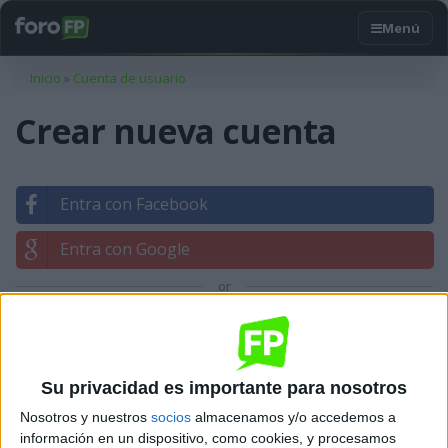
Usted está aquí
Inicio
»
Cuenta de usuario
Crear nueva cuenta
Entra con Facebook
Entra con Google
or
Entrar con tu correo
Su privacidad es importante para nosotros
Nosotros y nuestros
socios
almacenamos y/o accedemos a
información en un dispositivo, como cookies, y procesamos