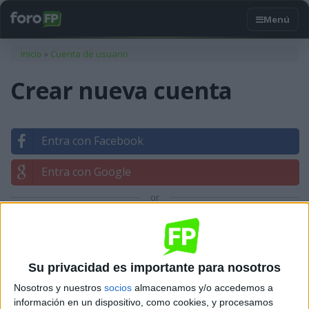
Usted está aquí
Inicio
»
Cuenta de usuario
Crear nueva cuenta
Entra con Facebook
Entra con Google
or
Entrar con tu correo
Su privacidad es importante para nosotros
Nosotros y nuestros
socios
almacenamos y/o accedemos a
información en un dispositivo, como cookies, y procesamos