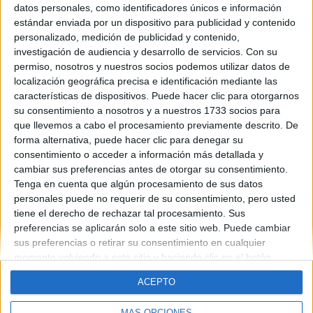
datos personales, como identificadores únicos e información
Contáctanos
estándar enviada por un dispositivo para publicidad y contenido
personalizado, medición de publicidad y contenido,
investigación de audiencia y desarrollo de servicios.
Con su
Dirección:
Diego de León 47, 28006 Madrid
permiso, nosotros y nuestros socios podemos utilizar datos de
Phone:
+34 91 593 2767
localización geográfica precisa e identificación mediante las
características de dispositivos. Puede hacer clic para otorgarnos
Email:
info@forofp.es
su consentimiento a nosotros y a nuestros 1733 socios para
que llevemos a cabo el procesamiento previamente descrito. De
Información legal
forma alternativa, puede hacer clic para denegar su
consentimiento o acceder a información más detallada y
Aviso legal
cambiar sus preferencias antes de otorgar su consentimiento.
Política de privacidad
Tenga en cuenta que algún procesamiento de sus datos
Condiciones generales de contratación
personales puede no requerir de su consentimiento, pero usted
Política de cookies
tiene el derecho de rechazar tal procesamiento. Sus
preferencias se aplicarán solo a este sitio web. Puede cambiar
sus preferencias o retirar su consentimiento en cualquier
momento volviendo a este sitio y haciendo clic en el botón
"Privacidad" en la parte inferior de la página web.
ACEPTO
© Compás Mediterráneo SL. Todos los derechos reservados.
MÁS OPCIONES