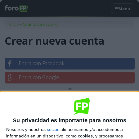
Usted está aquí
Inicio
»
Cuenta de usuario
Crear nueva cuenta
Entra con Facebook
Entra con Google
or
Entrar con tu correo
Su privacidad es importante para nosotros
Nosotros y nuestros
socios
almacenamos y/o accedemos a
información en un dispositivo, como cookies, y procesamos