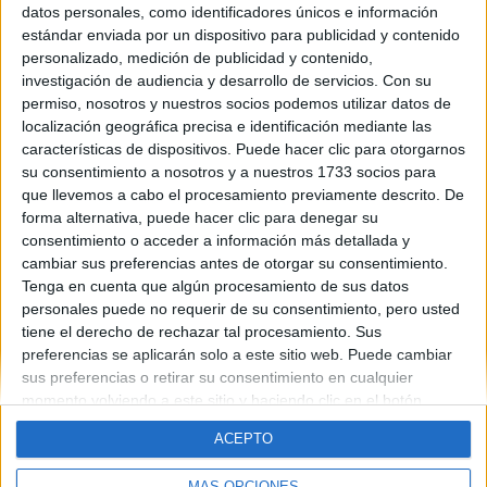
datos personales, como identificadores únicos e información
Contáctanos
estándar enviada por un dispositivo para publicidad y contenido
personalizado, medición de publicidad y contenido,
investigación de audiencia y desarrollo de servicios.
Con su
Dirección:
Diego de León 47, 28006 Madrid
permiso, nosotros y nuestros socios podemos utilizar datos de
Phone:
+34 91 593 2767
localización geográfica precisa e identificación mediante las
características de dispositivos. Puede hacer clic para otorgarnos
Email:
info@forofp.es
su consentimiento a nosotros y a nuestros 1733 socios para
que llevemos a cabo el procesamiento previamente descrito. De
Información legal
forma alternativa, puede hacer clic para denegar su
consentimiento o acceder a información más detallada y
Aviso legal
cambiar sus preferencias antes de otorgar su consentimiento.
Política de privacidad
Tenga en cuenta que algún procesamiento de sus datos
Condiciones generales de contratación
personales puede no requerir de su consentimiento, pero usted
Política de cookies
tiene el derecho de rechazar tal procesamiento. Sus
preferencias se aplicarán solo a este sitio web. Puede cambiar
sus preferencias o retirar su consentimiento en cualquier
momento volviendo a este sitio y haciendo clic en el botón
"Privacidad" en la parte inferior de la página web.
ACEPTO
© Compás Mediterráneo SL. Todos los derechos reservados.
MÁS OPCIONES