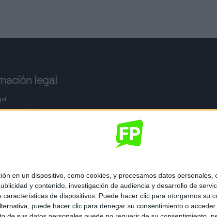
mación legal
gal
de privacidad
nes generales de contratación
 de cookies
 en un dispositivo, como cookies, y procesamos datos personales, co
blicidad y contenido, investigación de audiencia y desarrollo de servic
as características de dispositivos. Puede hacer clic para otorgarnos su
ternativa, puede hacer clic para denegar su consentimiento o acceder
ados.
 de sus datos personales puede no requerir de su consentimiento, per