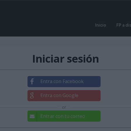
Inicio
FP a di
Iniciar sesión
Entra con Facebook
Entra con Google
or
Entrar con tu correo