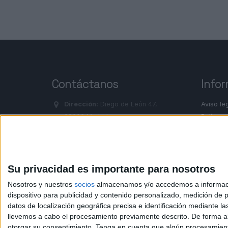
Contáctanos
Infor
Dirección:
Diego de León 47,
Aviso le
28006 Madrid
Política 
Condicio
Phone:
+34 91 593 2767
Política
Email:
info@forofp.es
Su privacidad es importante para nosotros
Nosotros y nuestros
socios
almacenamos y/o accedemos a información
dispositivo para publicidad y contenido personalizado, medición de pu
datos de localización geográfica precisa e identificación mediante l
llevemos a cabo el procesamiento previamente descrito. De forma al
© Compás Mediterráneo SL. Todos los derechos reserv
otorgar su consentimiento.
Tenga en cuenta que algún procesamiento