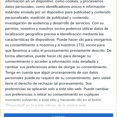
información en un dispositivo, como cookies, y procesamos
datos personales, como identificadores únicos e información
estándar enviada por un dispositivo para publicidad y contenido
personalizado, medición de publicidad y contenido,
Contáctanos
investigación de audiencia y desarrollo de servicios.
Con su
permiso, nosotros y nuestros socios podemos utilizar datos de
Dirección:
Diego de León 47, 28006 Madrid
localización geográfica precisa e identificación mediante las
características de dispositivos. Puede hacer clic para otorgarnos
Phone:
+34 91 593 2767
su consentimiento a nosotros y a nuestros 1731 socios para
Email:
info@forofp.es
que llevemos a cabo el procesamiento previamente descrito. De
forma alternativa, puede hacer clic para denegar su
Información legal
consentimiento o acceder a información más detallada y
cambiar sus preferencias antes de otorgar su consentimiento.
Tenga en cuenta que algún procesamiento de sus datos
Aviso legal
personales puede no requerir de su consentimiento, pero usted
Política de privacidad
tiene el derecho de rechazar tal procesamiento. Sus
Condiciones generales de contratación
preferencias se aplicarán solo a este sitio web. Puede cambiar
Política de cookies
sus preferencias o retirar su consentimiento en cualquier
momento volviendo a este sitio y haciendo clic en el botón
"Privacidad" en la parte inferior de la página web.