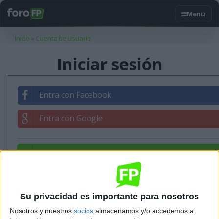
Usted está aquí
Inicio
»
Cuenta de usuario
Iniciar sesión
Entra con Facebook
Entra con Google
Entrar con tu correo
Su privacidad es importante para nosotros
Nosotros y nuestros
socios
almacenamos y/o accedemos a