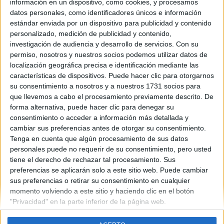
información en un dispositivo, como cookies, y procesamos
datos personales, como identificadores únicos e información
estándar enviada por un dispositivo para publicidad y contenido
personalizado, medición de publicidad y contenido,
Contáctanos
investigación de audiencia y desarrollo de servicios.
Con su
permiso, nosotros y nuestros socios podemos utilizar datos de
Dirección:
Diego de León 47, 28006 Madrid
localización geográfica precisa e identificación mediante las
características de dispositivos. Puede hacer clic para otorgarnos
Phone:
+34 91 593 2767
su consentimiento a nosotros y a nuestros 1731 socios para
Email:
info@forofp.es
que llevemos a cabo el procesamiento previamente descrito. De
forma alternativa, puede hacer clic para denegar su
Información legal
consentimiento o acceder a información más detallada y
cambiar sus preferencias antes de otorgar su consentimiento.
Tenga en cuenta que algún procesamiento de sus datos
Aviso legal
personales puede no requerir de su consentimiento, pero usted
Política de privacidad
tiene el derecho de rechazar tal procesamiento. Sus
Condiciones generales de contratación
preferencias se aplicarán solo a este sitio web. Puede cambiar
Política de cookies
sus preferencias o retirar su consentimiento en cualquier
momento volviendo a este sitio y haciendo clic en el botón
"Privacidad" en la parte inferior de la página web.