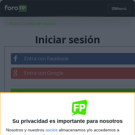
Usted está aquí
Inicio
»
Cuenta de usuario
Iniciar sesión
Entra con Facebook
Entra con Google
Entrar con tu correo
Su privacidad es importante para nosotros
Nosotros y nuestros
socios
almacenamos y/o accedemos a