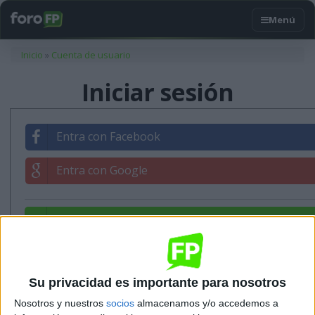
Usted está aquí
Inicio
»
Cuenta de usuario
Iniciar sesión
Entra con Facebook
Entra con Google
Entrar con tu correo
Su privacidad es importante para nosotros
Nosotros y nuestros
socios
almacenamos y/o accedemos a