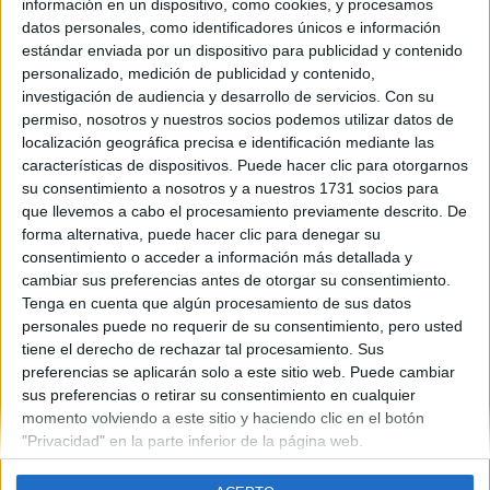
información en un dispositivo, como cookies, y procesamos
datos personales, como identificadores únicos e información
estándar enviada por un dispositivo para publicidad y contenido
personalizado, medición de publicidad y contenido,
Contáctanos
investigación de audiencia y desarrollo de servicios.
Con su
permiso, nosotros y nuestros socios podemos utilizar datos de
Dirección:
Diego de León 47, 28006 Madrid
localización geográfica precisa e identificación mediante las
características de dispositivos. Puede hacer clic para otorgarnos
Phone:
+34 91 593 2767
su consentimiento a nosotros y a nuestros 1731 socios para
Email:
info@forofp.es
que llevemos a cabo el procesamiento previamente descrito. De
forma alternativa, puede hacer clic para denegar su
Información legal
consentimiento o acceder a información más detallada y
cambiar sus preferencias antes de otorgar su consentimiento.
Tenga en cuenta que algún procesamiento de sus datos
Aviso legal
personales puede no requerir de su consentimiento, pero usted
Política de privacidad
tiene el derecho de rechazar tal procesamiento. Sus
Condiciones generales de contratación
preferencias se aplicarán solo a este sitio web. Puede cambiar
Política de cookies
sus preferencias o retirar su consentimiento en cualquier
momento volviendo a este sitio y haciendo clic en el botón
"Privacidad" en la parte inferior de la página web.