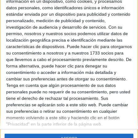
información en un dispositivo, como cookies, y procesamos
datos personales, como identificadores únicos e información
estándar enviada por un dispositivo para publicidad y contenido
personalizado, medición de publicidad y contenido,
Contáctanos
investigación de audiencia y desarrollo de servicios.
Con su
permiso, nosotros y nuestros socios podemos utilizar datos de
Dirección:
Diego de León 47, 28006 Madrid
localización geográfica precisa e identificación mediante las
características de dispositivos. Puede hacer clic para otorgarnos
Phone:
+34 91 593 2767
su consentimiento a nosotros y a nuestros 1733 socios para
Email:
info@forofp.es
que llevemos a cabo el procesamiento previamente descrito. De
forma alternativa, puede hacer clic para denegar su
Información legal
consentimiento o acceder a información más detallada y
cambiar sus preferencias antes de otorgar su consentimiento.
Tenga en cuenta que algún procesamiento de sus datos
Aviso legal
personales puede no requerir de su consentimiento, pero usted
Política de privacidad
tiene el derecho de rechazar tal procesamiento. Sus
Condiciones generales de contratación
preferencias se aplicarán solo a este sitio web. Puede cambiar
Política de cookies
sus preferencias o retirar su consentimiento en cualquier
momento volviendo a este sitio y haciendo clic en el botón
"Privacidad" en la parte inferior de la página web.