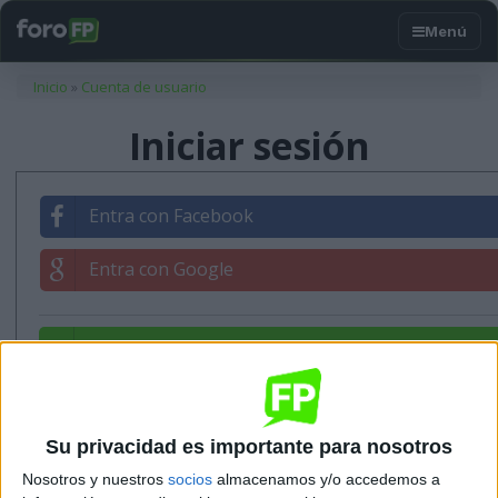
Usted está aquí
Inicio
»
Cuenta de usuario
Iniciar sesión
Entra con Facebook
Entra con Google
Entrar con tu correo
Su privacidad es importante para nosotros
Nosotros y nuestros
socios
almacenamos y/o accedemos a