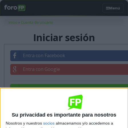
Usted está aquí
Inicio
»
Cuenta de usuario
Iniciar sesión
Entra con Facebook
Entra con Google
Entrar con tu correo
Su privacidad es importante para nosotros
Nosotros y nuestros
socios
almacenamos y/o accedemos a