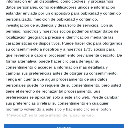
información en un dispositivo, como cookies, y procesamos
datos personales, como identificadores únicos e información
estándar enviada por un dispositivo para publicidad y contenido
personalizado, medición de publicidad y contenido,
Contáctanos
investigación de audiencia y desarrollo de servicios.
Con su
permiso, nosotros y nuestros socios podemos utilizar datos de
Dirección:
Diego de León 47, 28006 Madrid
localización geográfica precisa e identificación mediante las
características de dispositivos. Puede hacer clic para otorgarnos
Phone:
+34 91 593 2767
su consentimiento a nosotros y a nuestros 1733 socios para
Email:
info@forofp.es
que llevemos a cabo el procesamiento previamente descrito. De
forma alternativa, puede hacer clic para denegar su
Información legal
consentimiento o acceder a información más detallada y
cambiar sus preferencias antes de otorgar su consentimiento.
Tenga en cuenta que algún procesamiento de sus datos
Aviso legal
personales puede no requerir de su consentimiento, pero usted
Política de privacidad
tiene el derecho de rechazar tal procesamiento. Sus
Condiciones generales de contratación
preferencias se aplicarán solo a este sitio web. Puede cambiar
Política de cookies
sus preferencias o retirar su consentimiento en cualquier
momento volviendo a este sitio y haciendo clic en el botón
"Privacidad" en la parte inferior de la página web.