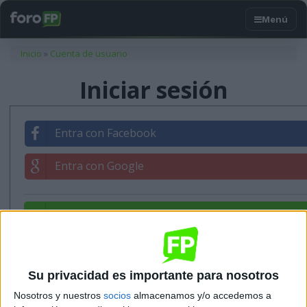
Usted está aquí
Inicio
»
Cuenta de usuario
Iniciar sesión
Entra con Facebook
Entra con Google
Entrar con tu correo
Su privacidad es importante para nosotros
Nosotros y nuestros
socios
almacenamos y/o accedemos a