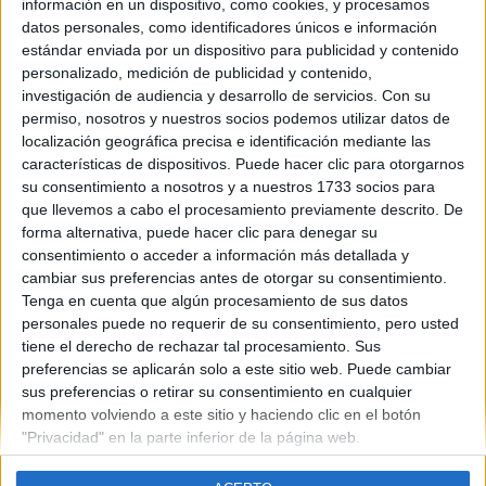
información en un dispositivo, como cookies, y procesamos
datos personales, como identificadores únicos e información
estándar enviada por un dispositivo para publicidad y contenido
personalizado, medición de publicidad y contenido,
Contáctanos
investigación de audiencia y desarrollo de servicios.
Con su
permiso, nosotros y nuestros socios podemos utilizar datos de
Dirección:
Diego de León 47, 28006 Madrid
localización geográfica precisa e identificación mediante las
características de dispositivos. Puede hacer clic para otorgarnos
Phone:
+34 91 593 2767
su consentimiento a nosotros y a nuestros 1733 socios para
Email:
info@forofp.es
que llevemos a cabo el procesamiento previamente descrito. De
forma alternativa, puede hacer clic para denegar su
Información legal
consentimiento o acceder a información más detallada y
cambiar sus preferencias antes de otorgar su consentimiento.
Tenga en cuenta que algún procesamiento de sus datos
Aviso legal
personales puede no requerir de su consentimiento, pero usted
Política de privacidad
tiene el derecho de rechazar tal procesamiento. Sus
Condiciones generales de contratación
preferencias se aplicarán solo a este sitio web. Puede cambiar
Política de cookies
sus preferencias o retirar su consentimiento en cualquier
momento volviendo a este sitio y haciendo clic en el botón
"Privacidad" en la parte inferior de la página web.