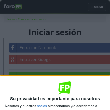
Usted está aquí
Inicio
»
Cuenta de usuario
Iniciar sesión
Entra con Facebook
Entra con Google
Entrar con tu correo
Su privacidad es importante para nosotros
Nosotros y nuestros
socios
almacenamos y/o accedemos a