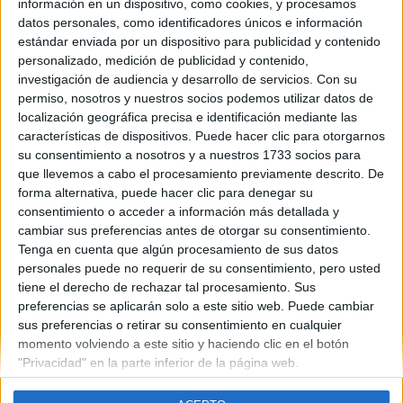
información en un dispositivo, como cookies, y procesamos
datos personales, como identificadores únicos e información
estándar enviada por un dispositivo para publicidad y contenido
personalizado, medición de publicidad y contenido,
Contáctanos
investigación de audiencia y desarrollo de servicios.
Con su
permiso, nosotros y nuestros socios podemos utilizar datos de
Dirección:
Diego de León 47, 28006 Madrid
localización geográfica precisa e identificación mediante las
características de dispositivos. Puede hacer clic para otorgarnos
Phone:
+34 91 593 2767
su consentimiento a nosotros y a nuestros 1733 socios para
Email:
info@forofp.es
que llevemos a cabo el procesamiento previamente descrito. De
forma alternativa, puede hacer clic para denegar su
Información legal
consentimiento o acceder a información más detallada y
cambiar sus preferencias antes de otorgar su consentimiento.
Tenga en cuenta que algún procesamiento de sus datos
Aviso legal
personales puede no requerir de su consentimiento, pero usted
Política de privacidad
tiene el derecho de rechazar tal procesamiento. Sus
Condiciones generales de contratación
preferencias se aplicarán solo a este sitio web. Puede cambiar
Política de cookies
sus preferencias o retirar su consentimiento en cualquier
momento volviendo a este sitio y haciendo clic en el botón
"Privacidad" en la parte inferior de la página web.