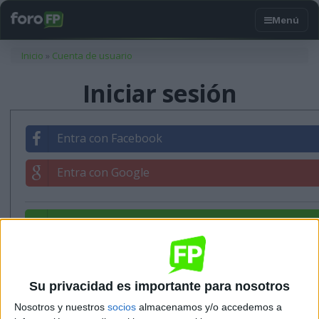
Usted está aquí
Inicio
»
Cuenta de usuario
Iniciar sesión
Entra con Facebook
Entra con Google
Entrar con tu correo
Su privacidad es importante para nosotros
Nosotros y nuestros
socios
almacenamos y/o accedemos a