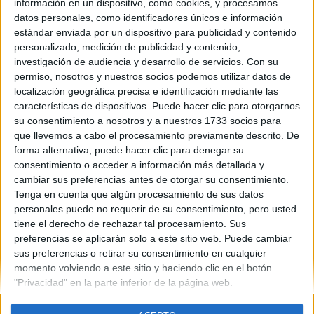
información en un dispositivo, como cookies, y procesamos
datos personales, como identificadores únicos e información
estándar enviada por un dispositivo para publicidad y contenido
personalizado, medición de publicidad y contenido,
Contáctanos
investigación de audiencia y desarrollo de servicios.
Con su
permiso, nosotros y nuestros socios podemos utilizar datos de
Dirección:
Diego de León 47, 28006 Madrid
localización geográfica precisa e identificación mediante las
características de dispositivos. Puede hacer clic para otorgarnos
Phone:
+34 91 593 2767
su consentimiento a nosotros y a nuestros 1733 socios para
Email:
info@forofp.es
que llevemos a cabo el procesamiento previamente descrito. De
forma alternativa, puede hacer clic para denegar su
Información legal
consentimiento o acceder a información más detallada y
cambiar sus preferencias antes de otorgar su consentimiento.
Tenga en cuenta que algún procesamiento de sus datos
Aviso legal
personales puede no requerir de su consentimiento, pero usted
Política de privacidad
tiene el derecho de rechazar tal procesamiento. Sus
Condiciones generales de contratación
preferencias se aplicarán solo a este sitio web. Puede cambiar
Política de cookies
sus preferencias o retirar su consentimiento en cualquier
momento volviendo a este sitio y haciendo clic en el botón
"Privacidad" en la parte inferior de la página web.