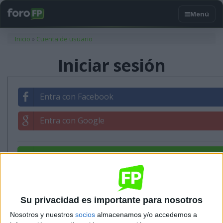
Usted está aquí
Inicio
»
Cuenta de usuario
Iniciar sesión
Entra con Facebook
Entra con Google
Entrar con tu correo
Su privacidad es importante para nosotros
Nosotros y nuestros
socios
almacenamos y/o accedemos a