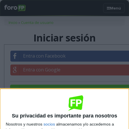
Usted está aquí
Inicio
»
Cuenta de usuario
Iniciar sesión
Entra con Facebook
Entra con Google
Entrar con tu correo
Su privacidad es importante para nosotros
Nosotros y nuestros
socios
almacenamos y/o accedemos a