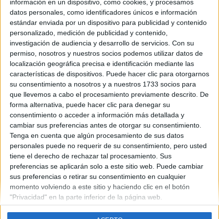
información en un dispositivo, como cookies, y procesamos
datos personales, como identificadores únicos e información
estándar enviada por un dispositivo para publicidad y contenido
personalizado, medición de publicidad y contenido,
Contáctanos
investigación de audiencia y desarrollo de servicios.
Con su
permiso, nosotros y nuestros socios podemos utilizar datos de
Dirección:
Diego de León 47, 28006 Madrid
localización geográfica precisa e identificación mediante las
características de dispositivos. Puede hacer clic para otorgarnos
Phone:
+34 91 593 2767
su consentimiento a nosotros y a nuestros 1733 socios para
Email:
info@forofp.es
que llevemos a cabo el procesamiento previamente descrito. De
forma alternativa, puede hacer clic para denegar su
Información legal
consentimiento o acceder a información más detallada y
cambiar sus preferencias antes de otorgar su consentimiento.
Tenga en cuenta que algún procesamiento de sus datos
Aviso legal
personales puede no requerir de su consentimiento, pero usted
Política de privacidad
tiene el derecho de rechazar tal procesamiento. Sus
Condiciones generales de contratación
preferencias se aplicarán solo a este sitio web. Puede cambiar
Política de cookies
sus preferencias o retirar su consentimiento en cualquier
momento volviendo a este sitio y haciendo clic en el botón
"Privacidad" en la parte inferior de la página web.