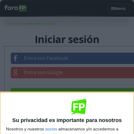
Usted está aquí
Inicio
»
Cuenta de usuario
Iniciar sesión
Entra con Facebook
Entra con Google
Entrar con tu correo
Su privacidad es importante para nosotros
Nosotros y nuestros
socios
almacenamos y/o accedemos a