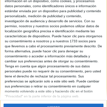
información en un dispositivo, como cookies, y procesamos
datos personales, como identificadores únicos e información
estándar enviada por un dispositivo para publicidad y contenido
personalizado, medición de publicidad y contenido,
Contáctanos
investigación de audiencia y desarrollo de servicios.
Con su
permiso, nosotros y nuestros socios podemos utilizar datos de
Dirección:
Diego de León 47, 28006 Madrid
localización geográfica precisa e identificación mediante las
características de dispositivos. Puede hacer clic para otorgarnos
Phone:
+34 91 593 2767
su consentimiento a nosotros y a nuestros 1733 socios para
Email:
info@forofp.es
que llevemos a cabo el procesamiento previamente descrito. De
forma alternativa, puede hacer clic para denegar su
Información legal
consentimiento o acceder a información más detallada y
cambiar sus preferencias antes de otorgar su consentimiento.
Tenga en cuenta que algún procesamiento de sus datos
Aviso legal
personales puede no requerir de su consentimiento, pero usted
Política de privacidad
tiene el derecho de rechazar tal procesamiento. Sus
Condiciones generales de contratación
preferencias se aplicarán solo a este sitio web. Puede cambiar
Política de cookies
sus preferencias o retirar su consentimiento en cualquier
momento volviendo a este sitio y haciendo clic en el botón
"Privacidad" en la parte inferior de la página web.