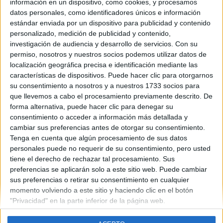
información en un dispositivo, como cookies, y procesamos
datos personales, como identificadores únicos e información
estándar enviada por un dispositivo para publicidad y contenido
personalizado, medición de publicidad y contenido,
Contáctanos
investigación de audiencia y desarrollo de servicios.
Con su
permiso, nosotros y nuestros socios podemos utilizar datos de
Dirección:
Diego de León 47, 28006 Madrid
localización geográfica precisa e identificación mediante las
características de dispositivos. Puede hacer clic para otorgarnos
Phone:
+34 91 593 2767
su consentimiento a nosotros y a nuestros 1733 socios para
Email:
info@forofp.es
que llevemos a cabo el procesamiento previamente descrito. De
forma alternativa, puede hacer clic para denegar su
Información legal
consentimiento o acceder a información más detallada y
cambiar sus preferencias antes de otorgar su consentimiento.
Tenga en cuenta que algún procesamiento de sus datos
Aviso legal
personales puede no requerir de su consentimiento, pero usted
Política de privacidad
tiene el derecho de rechazar tal procesamiento. Sus
Condiciones generales de contratación
preferencias se aplicarán solo a este sitio web. Puede cambiar
Política de cookies
sus preferencias o retirar su consentimiento en cualquier
momento volviendo a este sitio y haciendo clic en el botón
"Privacidad" en la parte inferior de la página web.