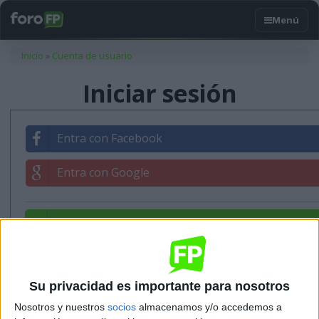
Usted está aquí
Inicio
»
Cuenta de usuario
Iniciar sesión
Entra con Facebook
Entra con Google
Entrar con tu correo
Su privacidad es importante para nosotros
Nosotros y nuestros
socios
almacenamos y/o accedemos a