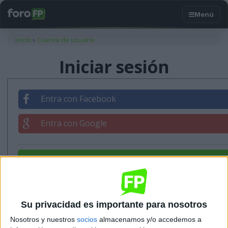
Usted está aquí
Inicio
»
Cuenta de usuario
Iniciar sesión
Entra con Facebook
Entra con Google
Entrar con tu correo
Su privacidad es importante para nosotros
Nosotros y nuestros
socios
almacenamos y/o accedemos a