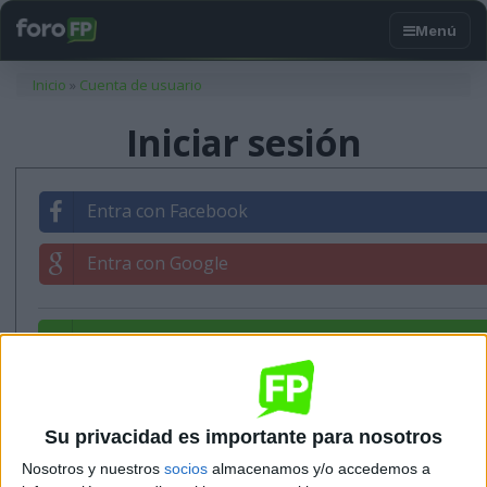
Usted está aquí
Inicio
»
Cuenta de usuario
Iniciar sesión
Entra con Facebook
Entra con Google
Entrar con tu correo
Su privacidad es importante para nosotros
Nosotros y nuestros
socios
almacenamos y/o accedemos a