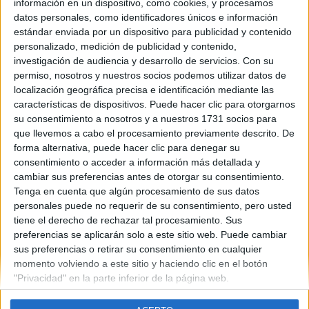
información en un dispositivo, como cookies, y procesamos
datos personales, como identificadores únicos e información
estándar enviada por un dispositivo para publicidad y contenido
personalizado, medición de publicidad y contenido,
Contáctanos
investigación de audiencia y desarrollo de servicios.
Con su
permiso, nosotros y nuestros socios podemos utilizar datos de
Dirección:
Diego de León 47, 28006 Madrid
localización geográfica precisa e identificación mediante las
características de dispositivos. Puede hacer clic para otorgarnos
Phone:
+34 91 593 2767
su consentimiento a nosotros y a nuestros 1731 socios para
Email:
info@forofp.es
que llevemos a cabo el procesamiento previamente descrito. De
forma alternativa, puede hacer clic para denegar su
Información legal
consentimiento o acceder a información más detallada y
cambiar sus preferencias antes de otorgar su consentimiento.
Tenga en cuenta que algún procesamiento de sus datos
Aviso legal
personales puede no requerir de su consentimiento, pero usted
Política de privacidad
tiene el derecho de rechazar tal procesamiento. Sus
Condiciones generales de contratación
preferencias se aplicarán solo a este sitio web. Puede cambiar
Política de cookies
sus preferencias o retirar su consentimiento en cualquier
momento volviendo a este sitio y haciendo clic en el botón
"Privacidad" en la parte inferior de la página web.