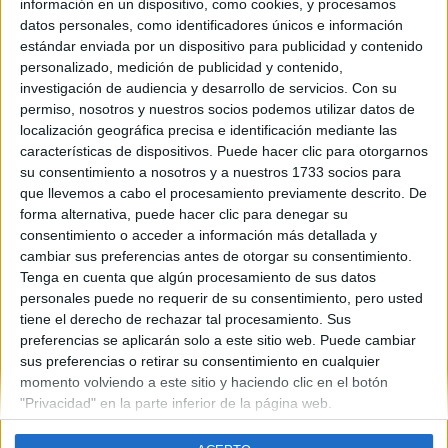
información en un dispositivo, como cookies, y procesamos
datos personales, como identificadores únicos e información
estándar enviada por un dispositivo para publicidad y contenido
personalizado, medición de publicidad y contenido,
Contáctanos
investigación de audiencia y desarrollo de servicios.
Con su
permiso, nosotros y nuestros socios podemos utilizar datos de
Dirección:
Diego de León 47, 28006 Madrid
localización geográfica precisa e identificación mediante las
características de dispositivos. Puede hacer clic para otorgarnos
Phone:
+34 91 593 2767
su consentimiento a nosotros y a nuestros 1733 socios para
Email:
info@forofp.es
que llevemos a cabo el procesamiento previamente descrito. De
forma alternativa, puede hacer clic para denegar su
Información legal
consentimiento o acceder a información más detallada y
cambiar sus preferencias antes de otorgar su consentimiento.
Tenga en cuenta que algún procesamiento de sus datos
Aviso legal
personales puede no requerir de su consentimiento, pero usted
Política de privacidad
tiene el derecho de rechazar tal procesamiento. Sus
Condiciones generales de contratación
preferencias se aplicarán solo a este sitio web. Puede cambiar
Política de cookies
sus preferencias o retirar su consentimiento en cualquier
momento volviendo a este sitio y haciendo clic en el botón
"Privacidad" en la parte inferior de la página web.