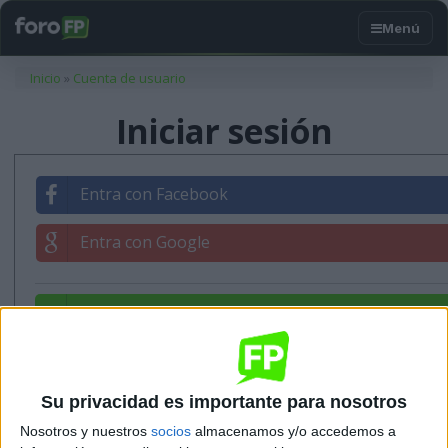
Usted está aquí
Inicio
»
Cuenta de usuario
Iniciar sesión
Entra con Facebook
Entra con Google
Entrar con tu correo
Su privacidad es importante para nosotros
Nosotros y nuestros
socios
almacenamos y/o accedemos a