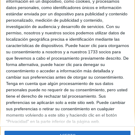
información en un dispositivo, como cookies, y procesamos
datos personales, como identificadores únicos e información
estándar enviada por un dispositivo para publicidad y contenido
personalizado, medición de publicidad y contenido,
Contáctanos
investigación de audiencia y desarrollo de servicios.
Con su
permiso, nosotros y nuestros socios podemos utilizar datos de
Dirección:
Diego de León 47, 28006 Madrid
localización geográfica precisa e identificación mediante las
características de dispositivos. Puede hacer clic para otorgarnos
Phone:
+34 91 593 2767
su consentimiento a nosotros y a nuestros 1733 socios para
Email:
info@forofp.es
que llevemos a cabo el procesamiento previamente descrito. De
forma alternativa, puede hacer clic para denegar su
Información legal
consentimiento o acceder a información más detallada y
cambiar sus preferencias antes de otorgar su consentimiento.
Tenga en cuenta que algún procesamiento de sus datos
Aviso legal
personales puede no requerir de su consentimiento, pero usted
Política de privacidad
tiene el derecho de rechazar tal procesamiento. Sus
Condiciones generales de contratación
preferencias se aplicarán solo a este sitio web. Puede cambiar
Política de cookies
sus preferencias o retirar su consentimiento en cualquier
momento volviendo a este sitio y haciendo clic en el botón
"Privacidad" en la parte inferior de la página web.