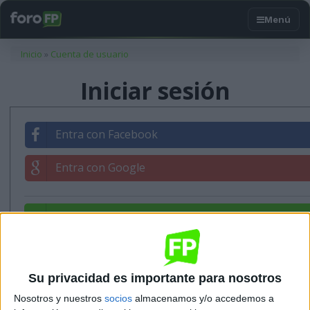
Usted está aquí
Inicio
»
Cuenta de usuario
Iniciar sesión
Entra con Facebook
Entra con Google
Entrar con tu correo
Su privacidad es importante para nosotros
Nosotros y nuestros
socios
almacenamos y/o accedemos a