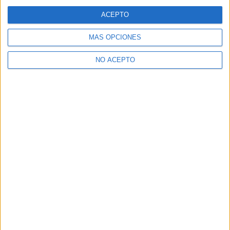
ACEPTO
MÁS OPCIONES
NO ACEPTO
Contáctanos
Dirección:
Diego de León 47, 28006 Madrid
Phone:
+34 91 593 2767
Email:
info@forofp.es
Información legal
Aviso legal
Política de privacidad
Condiciones generales de contratación
Política de cookies