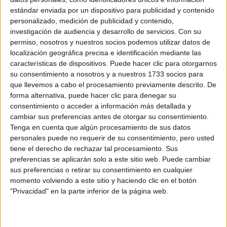
estándar enviada por un dispositivo para publicidad y contenido
+
personalizado, medición de publicidad y contenido,
investigación de audiencia y desarrollo de servicios.
Con su
-
permiso, nosotros y nuestros socios podemos utilizar datos de
localización geográfica precisa e identificación mediante las
características de dispositivos. Puede hacer clic para otorgarnos
su consentimiento a nosotros y a nuestros 1733 socios para
que llevemos a cabo el procesamiento previamente descrito. De
forma alternativa, puede hacer clic para denegar su
consentimiento o acceder a información más detallada y
cambiar sus preferencias antes de otorgar su consentimiento.
Leaflet
| OSM Mapnik
Tenga en cuenta que algún procesamiento de sus datos
personales puede no requerir de su consentimiento, pero usted
tiene el derecho de rechazar tal procesamiento. Sus
preferencias se aplicarán solo a este sitio web. Puede cambiar
Explora más
sus preferencias o retirar su consentimiento en cualquier
¿No es exactamente lo que buscas? Estas son las
momento volviendo a este sitio y haciendo clic en el botón
alternativas más relevantes.
"Privacidad" en la parte inferior de la página web.
EN ESTE CENTRO