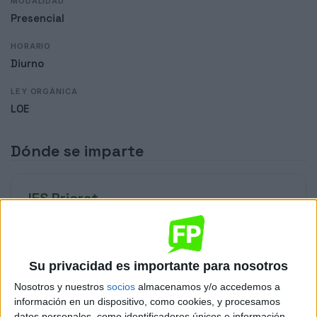
MODALIDAD
Presencial
HORARIO
Diurno
LEY ORGÁNICA
LOE
Dónde se imparte
IES Priorat
Sede
Su privacidad es importante para nosotros
DIRECCIÓN
Nosotros y nuestros
socios
almacenamos y/o accedemos a
ctra. de Porrera, s/n
información en un dispositivo, como cookies, y procesamos
43730 Falset, Tarragona
datos personales, como identificadores únicos e información