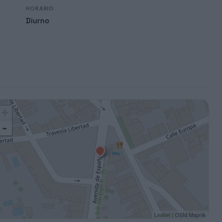
HORARIO
Diurno
+
-
Leaflet
| OSM Mapnik