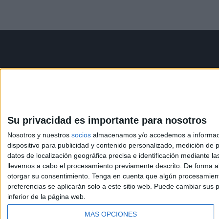
Contáctanos
Infor
Dirección:
Diego de León 47,
Aviso le
28006 Madrid
Política 
Condicio
Su privacidad es importante para nosotros
Phone:
+34 91 593 2767
Política
Nosotros y nuestros
socios
almacenamos y/o accedemos a información
Email:
info@forofp.es
dispositivo para publicidad y contenido personalizado, medición de pu
datos de localización geográfica precisa e identificación mediante l
llevemos a cabo el procesamiento previamente descrito. De forma al
otorgar su consentimiento.
Tenga en cuenta que algún procesamiento
preferencias se aplicarán solo a este sitio web. Puede cambiar sus p
inferior de la página web.
© Compás Mediterráneo SL. Todos los derechos reserv
MÁS OPCIONES