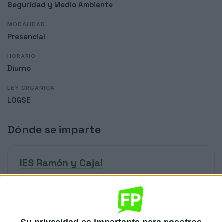
Seguridad y Medio Ambiente
MODALIDAD
Presencial
HORARIO
Diurno
LEY ORGÁNICA
LOGSE
Dónde se imparte
IES Ramón y Cajal
Sede
DIRECCIÓN