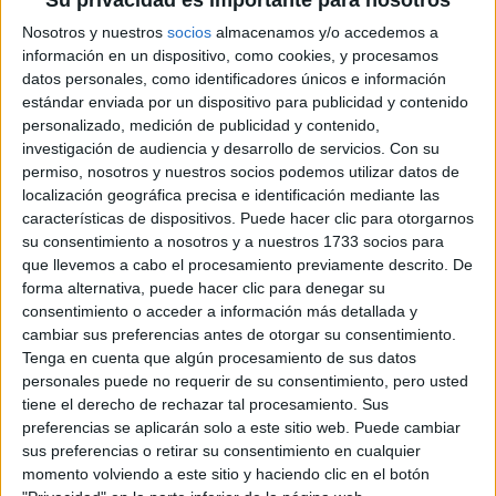
Su privacidad es importante para nosotros
PASEO DE JUAN CARLOS I, 22
47013 Valladolid, Valladolid
Nosotros y nuestros
socios
almacenamos y/o accedemos a
información en un dispositivo, como cookies, y procesamos
datos personales, como identificadores únicos e información
+
estándar enviada por un dispositivo para publicidad y contenido
-
personalizado, medición de publicidad y contenido,
investigación de audiencia y desarrollo de servicios.
Con su
permiso, nosotros y nuestros socios podemos utilizar datos de
localización geográfica precisa e identificación mediante las
características de dispositivos. Puede hacer clic para otorgarnos
su consentimiento a nosotros y a nuestros 1733 socios para
que llevemos a cabo el procesamiento previamente descrito. De
forma alternativa, puede hacer clic para denegar su
consentimiento o acceder a información más detallada y
Leaflet
| OSM Mapnik
cambiar sus preferencias antes de otorgar su consentimiento.
Tenga en cuenta que algún procesamiento de sus datos
personales puede no requerir de su consentimiento, pero usted
tiene el derecho de rechazar tal procesamiento. Sus
Explora más
preferencias se aplicarán solo a este sitio web. Puede cambiar
¿No es exactamente lo que buscas? Estas son las
sus preferencias o retirar su consentimiento en cualquier
alternativas más relevantes.
momento volviendo a este sitio y haciendo clic en el botón