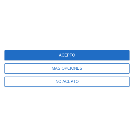
Ver 1 centro
→
ACEPTO
Inicie sesión
o
regístrese
para comentar
MÁS OPCIONES
NO ACEPTO
Contáctanos
Dirección:
Diego de León 47, 28006 Madrid