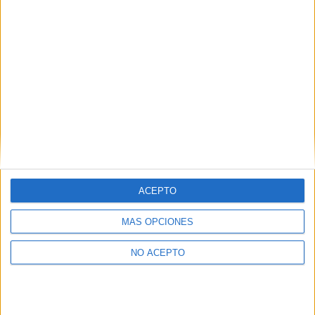
Ver los 43 ciclos
→
MADRID
Otros centros que lo imparten en Madrid
Ver los 7 centros
→
ACEPTO
MÁS OPCIONES
A DISTANCIA
NO ACEPTO
Otras opciones para estudiarlo online