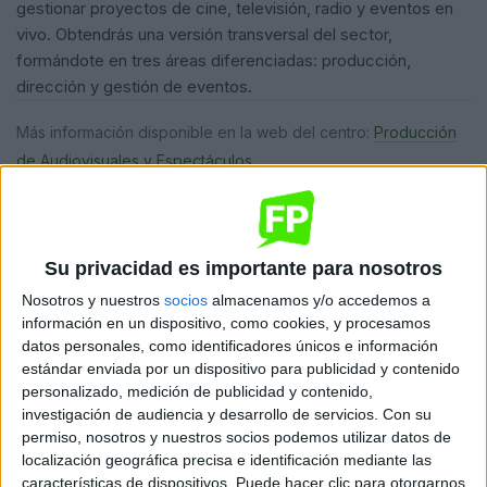
gestionar proyectos de cine, televisión, radio y eventos en
vivo. Obtendrás una versión transversal del sector,
formándote en tres áreas diferenciadas: producción,
dirección y gestión de eventos.
Más información disponible en la web del centro:
Producción
de Audiovisuales y Espectáculos
.
¿Te encaja este ciclo?
Su privacidad es importante para nosotros
Te ponemos en contacto directo con Universae. Sin
coste ni compromiso.
Nosotros y nuestros
socios
almacenamos y/o accedemos a
información en un dispositivo, como cookies, y procesamos
Quiero saber más
→
datos personales, como identificadores únicos e información
estándar enviada por un dispositivo para publicidad y contenido
personalizado, medición de publicidad y contenido,
investigación de audiencia y desarrollo de servicios.
Con su
permiso, nosotros y nuestros socios podemos utilizar datos de
Dónde se imparte
localización geográfica precisa e identificación mediante las
características de dispositivos. Puede hacer clic para otorgarnos