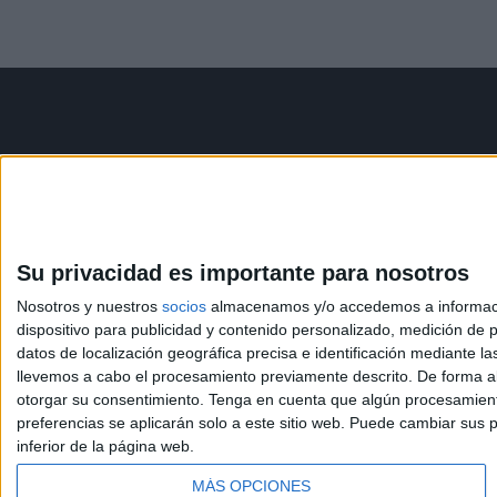
Contáctanos
Infor
Dirección:
Diego de León 47,
Aviso le
28006 Madrid
Política 
Condicio
Su privacidad es importante para nosotros
Phone:
+34 91 593 2767
Política
Nosotros y nuestros
socios
almacenamos y/o accedemos a información
Email:
info@forofp.es
dispositivo para publicidad y contenido personalizado, medición de pu
datos de localización geográfica precisa e identificación mediante l
llevemos a cabo el procesamiento previamente descrito. De forma al
otorgar su consentimiento.
Tenga en cuenta que algún procesamiento
preferencias se aplicarán solo a este sitio web. Puede cambiar sus p
inferior de la página web.
© Compás Mediterráneo SL. Todos los derechos reserv
MÁS OPCIONES