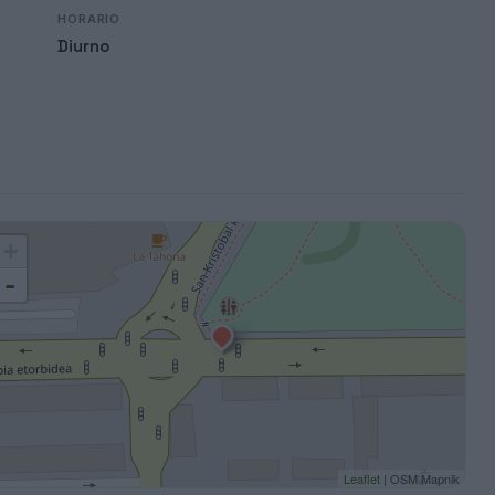
HORARIO
Diurno
+
-
Leaflet
| OSM Mapnik