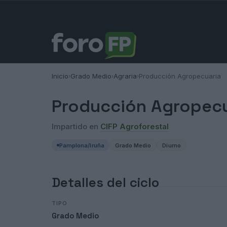
Inicio
Grado Medio
Agraria
Producción Agropecuaria
›
›
›
Producción Agropecu
Impartido en
CIFP Agroforestal
Pamplona/Iruña
Grado Medio
Diurno
Detalles del ciclo
TIPO
Grado Medio