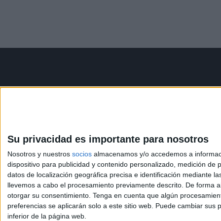
Contáctanos
Infor
Dirección:
Diego de León 47,
Aviso le
28006 Madrid
Política 
Condicio
Su privacidad es importante para nosotros
Phone:
+34 91 593 2767
Política
Nosotros y nuestros
socios
almacenamos y/o accedemos a información
Email:
info@forofp.es
dispositivo para publicidad y contenido personalizado, medición de pu
datos de localización geográfica precisa e identificación mediante l
llevemos a cabo el procesamiento previamente descrito. De forma al
otorgar su consentimiento.
Tenga en cuenta que algún procesamiento
preferencias se aplicarán solo a este sitio web. Puede cambiar sus p
inferior de la página web.
© Compás Mediterráneo SL. Todos los derechos reserv