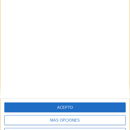
EN ESTE CENTRO
Explora los otros ciclos de CIFP Profesor
Rodríguez Casado
Ver los 9 ciclos
→
Inicie sesión
o
regístrese
para comentar
ACEPTO
MÁS OPCIONES
Contáctanos