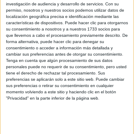
21819 Palos de la Frontera, Huelva
investigación de audiencia y desarrollo de servicios.
Con su
permiso, nosotros y nuestros socios podemos utilizar datos de
localización geográfica precisa e identificación mediante las
+
características de dispositivos. Puede hacer clic para otorgarnos
-
su consentimiento a nosotros y a nuestros 1733 socios para
que llevemos a cabo el procesamiento previamente descrito. De
forma alternativa, puede hacer clic para denegar su
consentimiento o acceder a información más detallada y
cambiar sus preferencias antes de otorgar su consentimiento.
Tenga en cuenta que algún procesamiento de sus datos
personales puede no requerir de su consentimiento, pero usted
tiene el derecho de rechazar tal procesamiento. Sus
preferencias se aplicarán solo a este sitio web. Puede cambiar
Leaflet
| OSM Mapnik
sus preferencias o retirar su consentimiento en cualquier
momento volviendo a este sitio y haciendo clic en el botón
"Privacidad" en la parte inferior de la página web.
Explora más
¿No es exactamente lo que buscas? Estas son las
alternativas más relevantes.