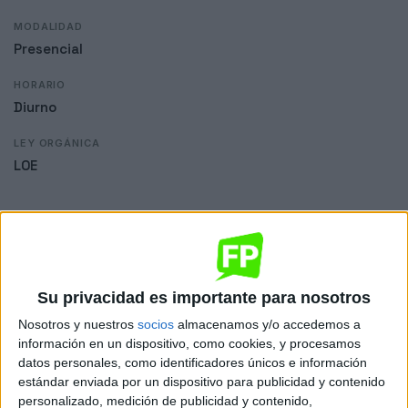
MODALIDAD
Presencial
HORARIO
Diurno
LEY ORGÁNICA
LOE
Dónde se imparte
CIFP Profesor Rodríguez Casado
Su privacidad es importante para nosotros
Sede
Nosotros y nuestros
socios
almacenamos y/o accedemos a
información en un dispositivo, como cookies, y procesamos
datos personales, como identificadores únicos e información
DIRECCIÓN
estándar enviada por un dispositivo para publicidad y contenido
La Rábida, s/n
personalizado, medición de publicidad y contenido,