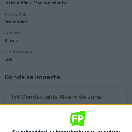
Instalación y Mantenimiento
MODALIDAD
Presencial
HORARIO
Diurno
LEY ORGÁNICA
LOE
Dónde se imparte
IES Condestable Álvaro de Luna
Sede
DIRECCIÓN