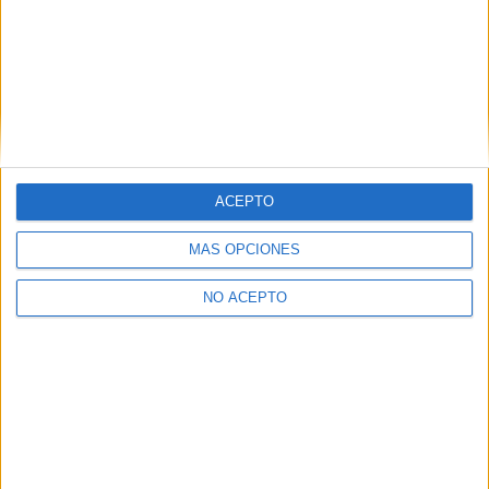
Ver 1 centro
→
ACEPTO
Inicie sesión
o
regístrese
para comentar
MÁS OPCIONES
NO ACEPTO
Contáctanos
Dirección:
Diego de León 47, 28006 Madrid