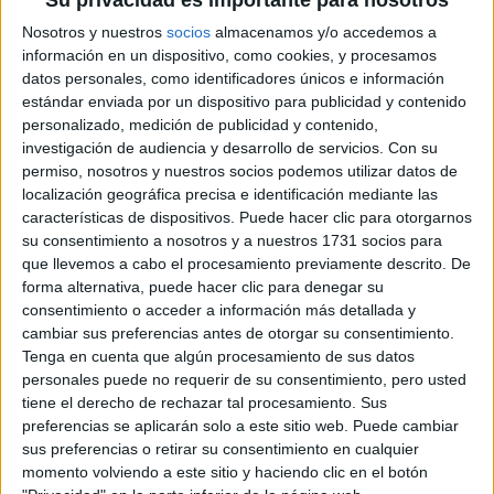
Su privacidad es importante para nosotros
CR. DE UGENA, S/N
45200 Illescas, Toledo
Nosotros y nuestros
socios
almacenamos y/o accedemos a
información en un dispositivo, como cookies, y procesamos
datos personales, como identificadores únicos e información
+
estándar enviada por un dispositivo para publicidad y contenido
-
personalizado, medición de publicidad y contenido,
investigación de audiencia y desarrollo de servicios.
Con su
permiso, nosotros y nuestros socios podemos utilizar datos de
localización geográfica precisa e identificación mediante las
características de dispositivos. Puede hacer clic para otorgarnos
su consentimiento a nosotros y a nuestros 1731 socios para
que llevemos a cabo el procesamiento previamente descrito. De
forma alternativa, puede hacer clic para denegar su
consentimiento o acceder a información más detallada y
Leaflet
| OSM Mapnik
cambiar sus preferencias antes de otorgar su consentimiento.
Tenga en cuenta que algún procesamiento de sus datos
personales puede no requerir de su consentimiento, pero usted
tiene el derecho de rechazar tal procesamiento. Sus
Explora más
preferencias se aplicarán solo a este sitio web. Puede cambiar
¿No es exactamente lo que buscas? Estas son las
sus preferencias o retirar su consentimiento en cualquier
alternativas más relevantes.
momento volviendo a este sitio y haciendo clic en el botón