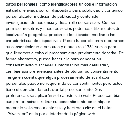
C/GRECIA, 56
datos personales, como identificadores únicos e información
30203 Cartagena, Murcia
estándar enviada por un dispositivo para publicidad y contenido
personalizado, medición de publicidad y contenido,
investigación de audiencia y desarrollo de servicios.
Con su
+
permiso, nosotros y nuestros socios podemos utilizar datos de
-
localización geográfica precisa e identificación mediante las
características de dispositivos. Puede hacer clic para otorgarnos
su consentimiento a nosotros y a nuestros 1731 socios para
que llevemos a cabo el procesamiento previamente descrito. De
forma alternativa, puede hacer clic para denegar su
consentimiento o acceder a información más detallada y
cambiar sus preferencias antes de otorgar su consentimiento.
Tenga en cuenta que algún procesamiento de sus datos
personales puede no requerir de su consentimiento, pero usted
Leaflet
| OSM Mapnik
tiene el derecho de rechazar tal procesamiento. Sus
preferencias se aplicarán solo a este sitio web. Puede cambiar
sus preferencias o retirar su consentimiento en cualquier
Explora más
momento volviendo a este sitio y haciendo clic en el botón
"Privacidad" en la parte inferior de la página web.
¿No es exactamente lo que buscas? Estas son las
alternativas más relevantes.