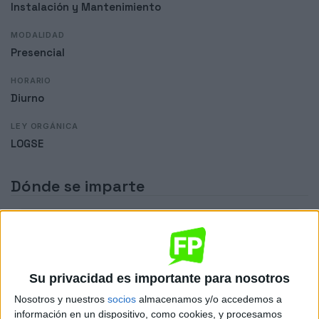
Instalación y Mantenimiento
MODALIDAD
Presencial
HORARIO
Diurno
LEY ORGÁNICA
LOGSE
Dónde se imparte
IES Politécnico
Sede
Su privacidad es importante para nosotros
Nosotros y nuestros
socios
almacenamos y/o accedemos a
DIRECCIÓN
información en un dispositivo, como cookies, y procesamos