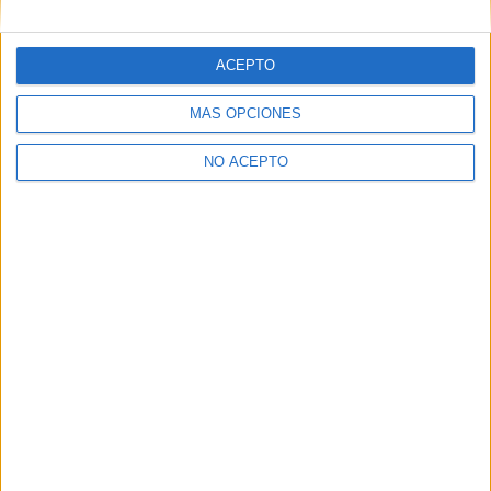
Inicie sesión
o
regístrese
para comentar
ACEPTO
MÁS OPCIONES
NO ACEPTO
Contáctanos
Dirección:
Diego de León 47, 28006 Madrid
Phone:
+34 91 593 2767
Email:
info@forofp.es
Información legal
Aviso legal
Política de privacidad
Condiciones generales de contratación