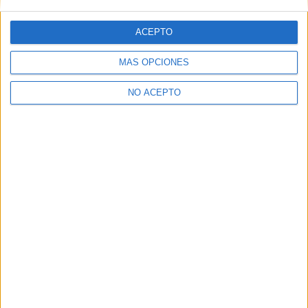
ACEPTO
MÁS OPCIONES
NO ACEPTO
Contáctanos
Dirección:
Diego de León 47, 28006 Madrid
Phone:
+34 91 593 2767
Email:
info@forofp.es
Información legal
Aviso legal
Política de privacidad
Condiciones generales de contratación
Política de cookies