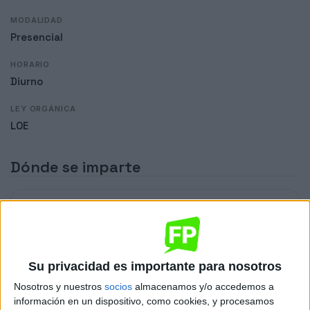
MODALIDAD
Presencial
HORARIO
Diurno
LEY ORGÁNICA
LOE
Dónde se imparte
CIFP Agroforestal
Sede
Su privacidad es importante para nosotros
Nosotros y nuestros
socios
almacenamos y/o accedemos a
DIRECCIÓN
información en un dispositivo, como cookies, y procesamos
AV.DE VILLAVA, 55