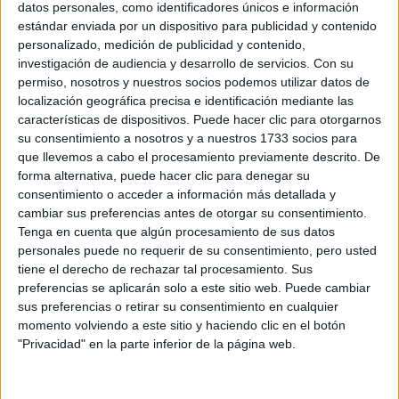
datos personales, como identificadores únicos e información
31015 Pamplona/Iruña, Navarra
estándar enviada por un dispositivo para publicidad y contenido
personalizado, medición de publicidad y contenido,
+
investigación de audiencia y desarrollo de servicios.
Con su
permiso, nosotros y nuestros socios podemos utilizar datos de
-
localización geográfica precisa e identificación mediante las
características de dispositivos. Puede hacer clic para otorgarnos
su consentimiento a nosotros y a nuestros 1733 socios para
que llevemos a cabo el procesamiento previamente descrito. De
forma alternativa, puede hacer clic para denegar su
consentimiento o acceder a información más detallada y
cambiar sus preferencias antes de otorgar su consentimiento.
Tenga en cuenta que algún procesamiento de sus datos
Leaflet
| OSM Mapnik
personales puede no requerir de su consentimiento, pero usted
tiene el derecho de rechazar tal procesamiento. Sus
preferencias se aplicarán solo a este sitio web. Puede cambiar
sus preferencias o retirar su consentimiento en cualquier
Explora más
momento volviendo a este sitio y haciendo clic en el botón
¿No es exactamente lo que buscas? Estas son las
"Privacidad" en la parte inferior de la página web.
alternativas más relevantes.